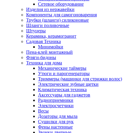
Сетевое оборудование
Изделия из нержавейки
Компоненты для самогоноварения
Трубки (шланги) силиконовые
Шланги поливочные
Штуцеры
Керамика, керамогранит
Садовая Техника
Минимойки
Пена-клей монтажный
Фляги-бидоны
Техника для дома
Механические таймеры
Утюги и парогенераторы
Триммеры (машинки для стрижки волос)
Электрические зубные щетки
Климатическая техника
Аксессуары для гаджетов
Радиоприемники
Электросчетчики
Весы
Дозаторы для мыла
Сушилки для рук
Фены настенные
Звонки дверные