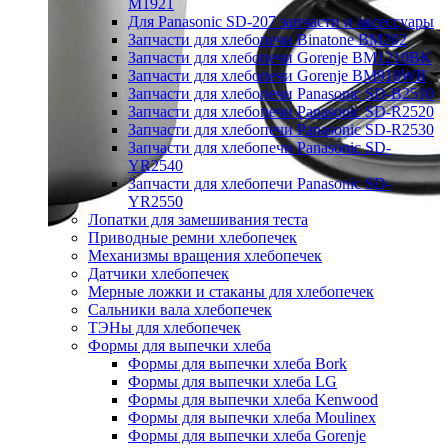
M1921
Для Panasonic SD-207 запчасти и аксессуары
Запчасти для хлебопечи Binatone BM202
Запчасти для хлебопечи Gorenje BM1210BK
Запчасти для хлебопечи Gorenje BM910WII
Запчасти для хлебопечи Panasonic SD-B2510
Запчасти для хлебопечи Panasonic SD-R2520
Запчасти для хлебопечи Panasonic SD-R2530
Запчасти для хлебопечи Panasonic SD-
YR2540
Запчасти для хлебопечи Panasonic SD-
YR2550
Лопатки для замешивания теста
Приводные ремни хлебопечек
Механизмы вращения хлебопечек
Датчики хлебопечек
Мерные ложки и стаканы для хлебопечек
Сальники вала хлебопечек
ТЭНы для хлебопечек
Формы для выпечки хлеба
Формы для выпечки хлеба Bork
Формы для выпечки хлеба LG
Формы для выпечки хлеба Kenwood
Формы для выпечки хлеба Moulinex
Формы для выпечки хлеба Gorenje