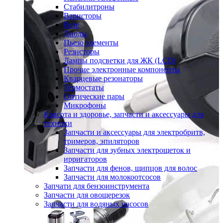
Стабилитроны
Варисторы
Реле
Диоды
Пьезо элементы
Резисторы
Лампы подсветки для ЖК (LCD)
Прочие электронные компоненты
Кварцевые резонаторы
Термостаты
Оптические пары
Микрофоны
Красота и здоровье, запчасти и аксессуары для
техники
Запчасти и аксессуары для электробритв,
тримеров, эпиляторов
Запчасти для зубных электрощеток и
ирригаторов
Запчасти для фенов, щипцов для волос
Запчасти для молокоотсосов
Запчати для бензоинструмента
Запчасти для овощерезок
Запчасти для водяных насосов