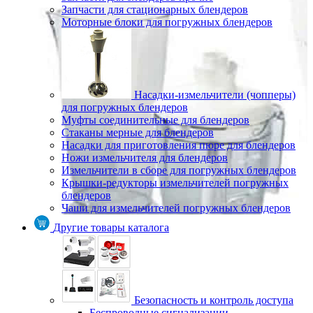
Запчасти для стационарных блендеров
Моторные блоки для погружных блендеров
Насадки-измельчители (чопперы)
для погружных блендеров
Муфты соединительные для блендеров
Стаканы мерные для блендеров
Насадки для приготовления пюре для блендеров
Ножи измельчителя для блендеров
Измельчители в сборе для погружных блендеров
Крышки-редукторы измельчителей погружных
блендеров
Чаши для измельчителей погружных блендеров
Другие товары каталога
Безопасность и контроль доступа
Беспроводные сигнализации