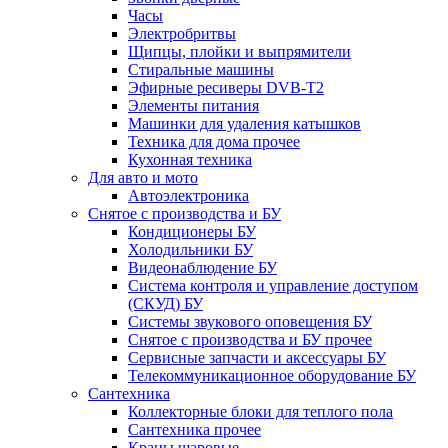
Часы
Электробритвы
Щипцы, плойки и выпрямители
Стиральные машины
Эфирные ресиверы DVB-T2
Элементы питания
Машинки для удаления катышков
Техника для дома прочее
Кухонная техника
Для авто и мото
Автоэлектроника
Снятое с производства и БУ
Кондиционеры БУ
Холодильники БУ
Видеонаблюдение БУ
Система контроля и управление доступом
(СКУД) БУ
Системы звукового оповещения БУ
Снятое с производства и БУ прочее
Сервисные запчасти и аксессуары БУ
Телекоммуникационное оборудование БУ
Сантехника
Коллекторные блоки для теплого пола
Сантехника прочее
Краны шаровые