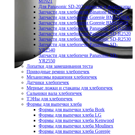
M1921
Для Panasonic SD-207 запчасти и аксессуары
Запчасти для хлебопечи Binatone BM202
Запчасти для хлебопечи Gorenje BM1210BK
Запчасти для хлебопечи Gorenje BM910WII
Запчасти для хлебопечи Panasonic SD-B2510
Запчасти для хлебопечи Panasonic SD-R2520
Запчасти для хлебопечи Panasonic SD-R2530
Запчасти для хлебопечи Panasonic SD-
YR2540
Запчасти для хлебопечи Panasonic SD-
YR2550
Лопатки для замешивания теста
Приводные ремни хлебопечек
Механизмы вращения хлебопечек
Датчики хлебопечек
Мерные ложки и стаканы для хлебопечек
Сальники вала хлебопечек
ТЭНы для хлебопечек
Формы для выпечки хлеба
Формы для выпечки хлеба Bork
Формы для выпечки хлеба LG
Формы для выпечки хлеба Kenwood
Формы для выпечки хлеба Moulinex
Формы для выпечки хлеба Gorenje