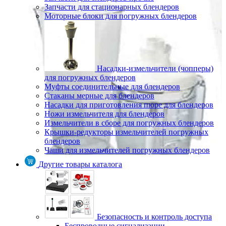
Запчасти для стационарных блендеров
Моторные блоки для погружных блендеров
Насадки-измельчители (чопперы)
для погружных блендеров
Муфты соединительные для блендеров
Стаканы мерные для блендеров
Насадки для приготовления пюре для блендеров
Ножи измельчителя для блендеров
Измельчители в сборе для погружных блендеров
Крышки-редукторы измельчителей погружных
блендеров
Чаши для измельчителей погружных блендеров
Другие товары каталога
Безопасность и контроль доступа
Беспроводные сигнализации