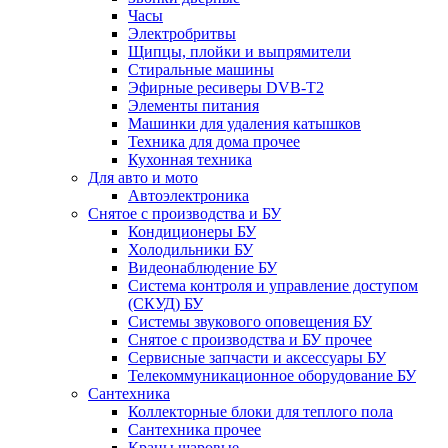
Часы
Электробритвы
Щипцы, плойки и выпрямители
Стиральные машины
Эфирные ресиверы DVB-T2
Элементы питания
Машинки для удаления катышков
Техника для дома прочее
Кухонная техника
Для авто и мото
Автоэлектроника
Снятое с производства и БУ
Кондиционеры БУ
Холодильники БУ
Видеонаблюдение БУ
Система контроля и управление доступом
(СКУД) БУ
Системы звукового оповещения БУ
Снятое с производства и БУ прочее
Сервисные запчасти и аксессуары БУ
Телекоммуникационное оборудование БУ
Сантехника
Коллекторные блоки для теплого пола
Сантехника прочее
Краны шаровые