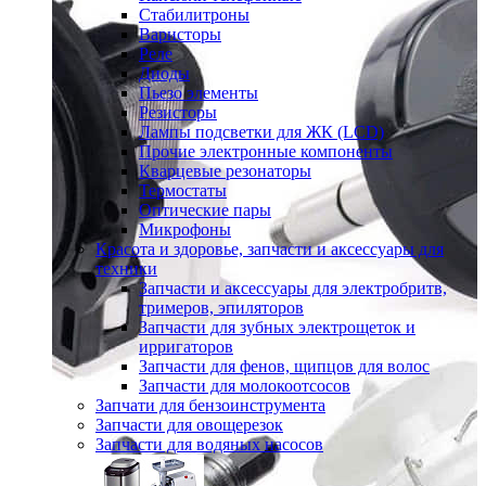
Стабилитроны
Варисторы
Реле
Диоды
Пьезо элементы
Резисторы
Лампы подсветки для ЖК (LCD)
Прочие электронные компоненты
Кварцевые резонаторы
Термостаты
Оптические пары
Микрофоны
Красота и здоровье, запчасти и аксессуары для
техники
Запчасти и аксессуары для электробритв,
тримеров, эпиляторов
Запчасти для зубных электрощеток и
ирригаторов
Запчасти для фенов, щипцов для волос
Запчасти для молокоотсосов
Запчати для бензоинструмента
Запчасти для овощерезок
Запчасти для водяных насосов