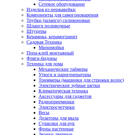
Сетевое оборудование
Изделия из нержавейки
Компоненты для самогоноварения
Трубки (шланги) силиконовые
Шланги поливочные
Штуцеры
Керамика, керамогранит
Садовая Техника
Минимойки
Пена-клей монтажный
Фляги-бидоны
Техника для дома
Механические таймеры
Утюги и парогенераторы
Триммеры (машинки для стрижки волос)
Электрические зубные щетки
Климатическая техника
Аксессуары для гаджетов
Радиоприемники
Электросчетчики
Весы
Дозаторы для мыла
Сушилки для рук
Фены настенные
Звонки дверные