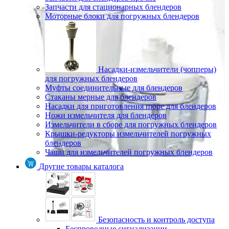
Запчасти для стационарных блендеров
Моторные блоки для погружных блендеров
Насадки-измельчители (чопперы)
для погружных блендеров
Муфты соединительные для блендеров
Стаканы мерные для блендеров
Насадки для приготовления пюре для блендеров
Ножи измельчителя для блендеров
Измельчители в сборе для погружных блендеров
Крышки-редукторы измельчителей погружных
блендеров
Чаши для измельчителей погружных блендеров
Другие товары каталога
Безопасность и контроль доступа
Беспроводные сигнализации