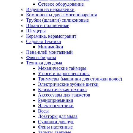
Сетевое оборудование
Изделия из нержавейки
Компоненты для самогоноварения
Трубки (шланги) силиконовые
Шланги поливочные
Штуцеры
Керамика, керамогранит
Садовая Техника
Минимойки
Пена-клей монтажный
Фляги-бидоны
Техника для дома
Механические таймеры
Утюги и парогенераторы
Триммеры (машинки для стрижки волос)
Электрические зубные щетки
Климатическая техника
Аксессуары для гаджетов
Радиоприемники
Электросчетчики
Весы
Дозаторы для мыла
Сушилки для рук
Фены настенные
Звонки дверные