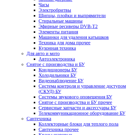
Часы
Электробритвы
Щипцы, плойки и выпрямители
Стиральные машины
Эфирные ресиверы DVB-T2
Элементы питания
Машинки для удаления катышков
Техника для дома прочее
Кухонная техника
Для авто и мото
Автоэлектроника
Снятое с производства и БУ
Кондиционеры БУ
Холодильники БУ
Видеонаблюдение БУ
Система контроля и управление доступом
(СКУД) БУ
Системы звукового оповещения БУ
Снятое с производства и БУ прочее
Сервисные запчасти и аксессуары БУ
Телекоммуникационное оборудование БУ
Сантехника
Коллекторные блоки для теплого пола
Сантехника прочее
Краны шаровые