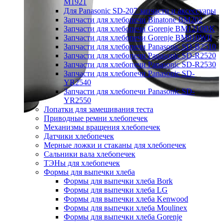
M1921
Для Panasonic SD-207 запчасти и аксессуары
Запчасти для хлебопечи Binatone BM202
Запчасти для хлебопечи Gorenje BM1210BK
Запчасти для хлебопечи Gorenje BM910WII
Запчасти для хлебопечи Panasonic SD-B2510
Запчасти для хлебопечи Panasonic SD-R2520
Запчасти для хлебопечи Panasonic SD-R2530
Запчасти для хлебопечи Panasonic SD-
YR2540
Запчасти для хлебопечи Panasonic SD-
YR2550
Лопатки для замешивания теста
Приводные ремни хлебопечек
Механизмы вращения хлебопечек
Датчики хлебопечек
Мерные ложки и стаканы для хлебопечек
Сальники вала хлебопечек
ТЭНы для хлебопечек
Формы для выпечки хлеба
Формы для выпечки хлеба Bork
Формы для выпечки хлеба LG
Формы для выпечки хлеба Kenwood
Формы для выпечки хлеба Moulinex
Формы для выпечки хлеба Gorenje