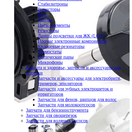
Стабилитроны
Варисторы
Реле
Диоды
Пьезо элементы
Резисторы
Лампы подсветки для ЖК (LCD)
Прочие электронные компоненты
Кварцевые резонаторы
Термостаты
Оптические пары
Микрофоны
Красота и здоровье, запчасти и аксессуары для
техники
Запчасти и аксессуары для электробритв,
тримеров, эпиляторов
Запчасти для зубных электрощеток и
ирригаторов
Запчасти для фенов, щипцов для волос
Запчасти для молокоотсосов
Запчати для бензоинструмента
Запчасти для овощерезок
Запчасти для водяных насосов