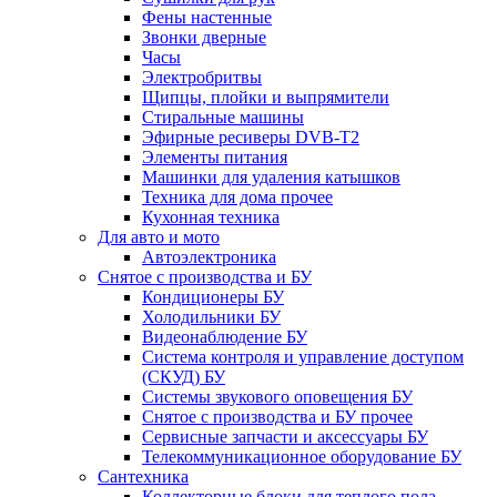
Фены настенные
Звонки дверные
Часы
Электробритвы
Щипцы, плойки и выпрямители
Стиральные машины
Эфирные ресиверы DVB-T2
Элементы питания
Машинки для удаления катышков
Техника для дома прочее
Кухонная техника
Для авто и мото
Автоэлектроника
Снятое с производства и БУ
Кондиционеры БУ
Холодильники БУ
Видеонаблюдение БУ
Система контроля и управление доступом
(СКУД) БУ
Системы звукового оповещения БУ
Снятое с производства и БУ прочее
Сервисные запчасти и аксессуары БУ
Телекоммуникационное оборудование БУ
Сантехника
Коллекторные блоки для теплого пола