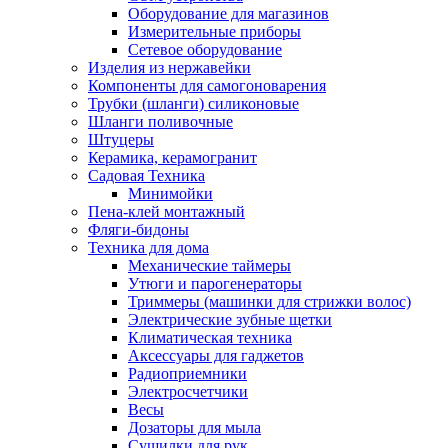
Оборудование для магазинов
Измерительные приборы
Сетевое оборудование
Изделия из нержавейки
Компоненты для самогоноварения
Трубки (шланги) силиконовые
Шланги поливочные
Штуцеры
Керамика, керамогранит
Садовая Техника
Минимойки
Пена-клей монтажный
Фляги-бидоны
Техника для дома
Механические таймеры
Утюги и парогенераторы
Триммеры (машинки для стрижки волос)
Электрические зубные щетки
Климатическая техника
Аксессуары для гаджетов
Радиоприемники
Электросчетчики
Весы
Дозаторы для мыла
Сушилки для рук