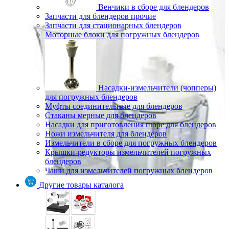
Венчики в сборе для блендеров
Запчасти для блендеров прочие
Запчасти для стационарных блендеров
Моторные блоки для погружных блендеров
Насадки-измельчители (чопперы)
для погружных блендеров
Муфты соединительные для блендеров
Стаканы мерные для блендеров
Насадки для приготовления пюре для блендеров
Ножи измельчителя для блендеров
Измельчители в сборе для погружных блендеров
Крышки-редукторы измельчителей погружных
блендеров
Чаши для измельчителей погружных блендеров
Другие товары каталога