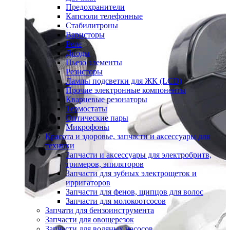
Предохранители
Капсюли телефонные
Стабилитроны
Варисторы
Реле
Диоды
Пьезо элементы
Резисторы
Лампы подсветки для ЖК (LCD)
Прочие электронные компоненты
Кварцевые резонаторы
Термостаты
Оптические пары
Микрофоны
Красота и здоровье, запчасти и аксессуары для
техники
Запчасти и аксессуары для электробритв,
тримеров, эпиляторов
Запчасти для зубных электрощеток и
ирригаторов
Запчасти для фенов, щипцов для волос
Запчасти для молокоотсосов
Запчати для бензоинструмента
Запчасти для овощерезок
Запчасти для водяных насосов