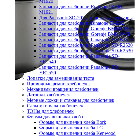
M1920
Запчасти для хлебопечи Redmond RBM-
M1921
Для Panasonic SD-207 запчасти и аксессуары
Запчасти для хлебопечи Binatone BM202
Запчасти для хлебопечи Gorenje BM1210BK
Запчасти для хлебопечи Gorenje BM910WII
Запчасти для хлебопечи Panasonic SD-B2510
Запчасти для хлебопечи Panasonic SD-R2520
Запчасти для хлебопечи Panasonic SD-R2530
Запчасти для хлебопечи Panasonic SD-
YR2540
Запчасти для хлебопечи Panasonic SD-
YR2550
Лопатки для замешивания теста
Приводные ремни хлебопечек
Механизмы вращения хлебопечек
Датчики хлебопечек
Мерные ложки и стаканы для хлебопечек
Сальники вала хлебопечек
ТЭНы для хлебопечек
Формы для выпечки хлеба
Формы для выпечки хлеба Bork
Формы для выпечки хлеба LG
Формы для выпечки хлеба Kenwood