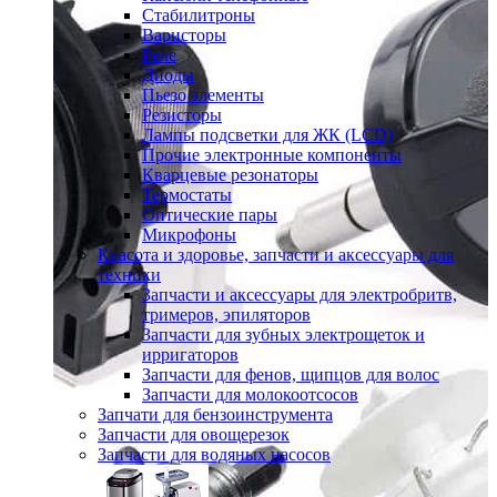
Стабилитроны
Варисторы
Реле
Диоды
Пьезо элементы
Резисторы
Лампы подсветки для ЖК (LCD)
Прочие электронные компоненты
Кварцевые резонаторы
Термостаты
Оптические пары
Микрофоны
Красота и здоровье, запчасти и аксессуары для
техники
Запчасти и аксессуары для электробритв,
тримеров, эпиляторов
Запчасти для зубных электрощеток и
ирригаторов
Запчасти для фенов, щипцов для волос
Запчасти для молокоотсосов
Запчати для бензоинструмента
Запчасти для овощерезок
Запчасти для водяных насосов