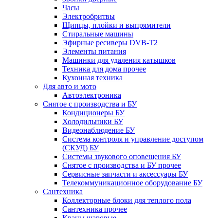
Часы
Электробритвы
Щипцы, плойки и выпрямители
Стиральные машины
Эфирные ресиверы DVB-T2
Элементы питания
Машинки для удаления катышков
Техника для дома прочее
Кухонная техника
Для авто и мото
Автоэлектроника
Снятое с производства и БУ
Кондиционеры БУ
Холодильники БУ
Видеонаблюдение БУ
Система контроля и управление доступом
(СКУД) БУ
Системы звукового оповещения БУ
Снятое с производства и БУ прочее
Сервисные запчасти и аксессуары БУ
Телекоммуникационное оборудование БУ
Сантехника
Коллекторные блоки для теплого пола
Сантехника прочее
Краны шаровые