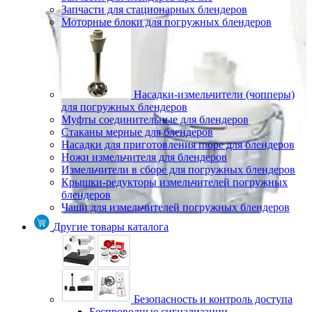
Запчасти для стационарных блендеров
Моторные блоки для погружных блендеров
Насадки-измельчители (чопперы)
для погружных блендеров
Муфты соединительные для блендеров
Стаканы мерные для блендеров
Насадки для приготовления пюре для блендеров
Ножи измельчителя для блендеров
Измельчители в сборе для погружных блендеров
Крышки-редукторы измельчителей погружных
блендеров
Чаши для измельчителей погружных блендеров
Другие товары каталога
Безопасность и контроль доступа
Беспроводные сигнализации