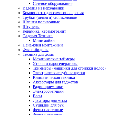
Сетевое оборудование
Изделия из нержавейки
Компоненты для самогоноварения
Трубки (шланги) силиконовые
Шланги поливочные
Штуцеры
Керамика, керамогранит
Садовая Техника
Минимойки
Пена-клей монтажный
Фляги-бидоны
Техника для дома
Механические таймеры
Утюги и парогенераторы
Триммеры (машинки для стрижки волос)
Электрические зубные щетки
Климатическая техника
Аксессуары для гаджетов
Радиоприемники
Электросчетчики
Весы
Дозаторы для мыла
Сушилки для рук
Фены настенные
Звонки дверные