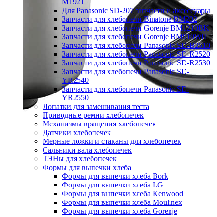
M1921
Для Panasonic SD-207 запчасти и аксессуары
Запчасти для хлебопечи Binatone BM202
Запчасти для хлебопечи Gorenje BM1210BK
Запчасти для хлебопечи Gorenje BM910WII
Запчасти для хлебопечи Panasonic SD-B2510
Запчасти для хлебопечи Panasonic SD-R2520
Запчасти для хлебопечи Panasonic SD-R2530
Запчасти для хлебопечи Panasonic SD-
YR2540
Запчасти для хлебопечи Panasonic SD-
YR2550
Лопатки для замешивания теста
Приводные ремни хлебопечек
Механизмы вращения хлебопечек
Датчики хлебопечек
Мерные ложки и стаканы для хлебопечек
Сальники вала хлебопечек
ТЭНы для хлебопечек
Формы для выпечки хлеба
Формы для выпечки хлеба Bork
Формы для выпечки хлеба LG
Формы для выпечки хлеба Kenwood
Формы для выпечки хлеба Moulinex
Формы для выпечки хлеба Gorenje