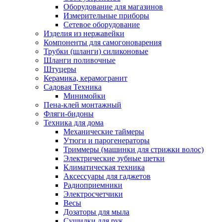
Оборудование для магазинов
Измерительные приборы
Сетевое оборудование
Изделия из нержавейки
Компоненты для самогоноварения
Трубки (шланги) силиконовые
Шланги поливочные
Штуцеры
Керамика, керамогранит
Садовая Техника
Минимойки
Пена-клей монтажный
Фляги-бидоны
Техника для дома
Механические таймеры
Утюги и парогенераторы
Триммеры (машинки для стрижки волос)
Электрические зубные щетки
Климатическая техника
Аксессуары для гаджетов
Радиоприемники
Электросчетчики
Весы
Дозаторы для мыла
Сушилки для рук