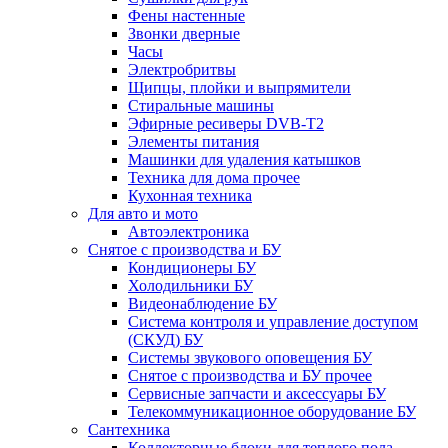
Фены настенные
Звонки дверные
Часы
Электробритвы
Щипцы, плойки и выпрямители
Стиральные машины
Эфирные ресиверы DVB-T2
Элементы питания
Машинки для удаления катышков
Техника для дома прочее
Кухонная техника
Для авто и мото
Автоэлектроника
Снятое с производства и БУ
Кондиционеры БУ
Холодильники БУ
Видеонаблюдение БУ
Система контроля и управление доступом
(СКУД) БУ
Системы звукового оповещения БУ
Снятое с производства и БУ прочее
Сервисные запчасти и аксессуары БУ
Телекоммуникационное оборудование БУ
Сантехника
Коллекторные блоки для теплого пола