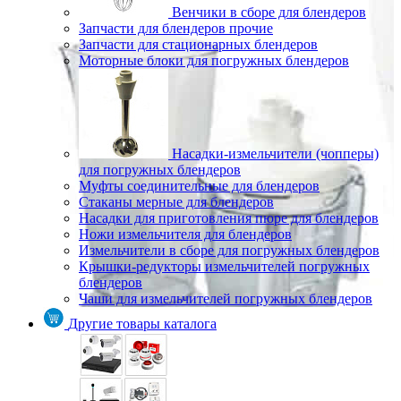
Венчики в сборе для блендеров
Запчасти для блендеров прочие
Запчасти для стационарных блендеров
Моторные блоки для погружных блендеров
Насадки-измельчители (чопперы)
для погружных блендеров
Муфты соединительные для блендеров
Стаканы мерные для блендеров
Насадки для приготовления пюре для блендеров
Ножи измельчителя для блендеров
Измельчители в сборе для погружных блендеров
Крышки-редукторы измельчителей погружных
блендеров
Чаши для измельчителей погружных блендеров
Другие товары каталога