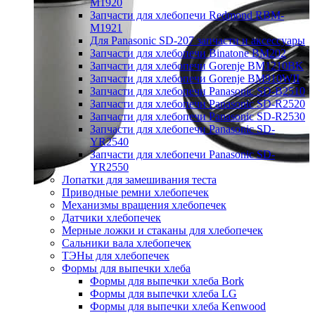
M1920
Запчасти для хлебопечи Redmond RBM-
M1921
Для Panasonic SD-207 запчасти и аксессуары
Запчасти для хлебопечи Binatone BM202
Запчасти для хлебопечи Gorenje BM1210BK
Запчасти для хлебопечи Gorenje BM910WII
Запчасти для хлебопечи Panasonic SD-B2510
Запчасти для хлебопечи Panasonic SD-R2520
Запчасти для хлебопечи Panasonic SD-R2530
Запчасти для хлебопечи Panasonic SD-
YR2540
Запчасти для хлебопечи Panasonic SD-
YR2550
Лопатки для замешивания теста
Приводные ремни хлебопечек
Механизмы вращения хлебопечек
Датчики хлебопечек
Мерные ложки и стаканы для хлебопечек
Сальники вала хлебопечек
ТЭНы для хлебопечек
Формы для выпечки хлеба
Формы для выпечки хлеба Bork
Формы для выпечки хлеба LG
Формы для выпечки хлеба Kenwood