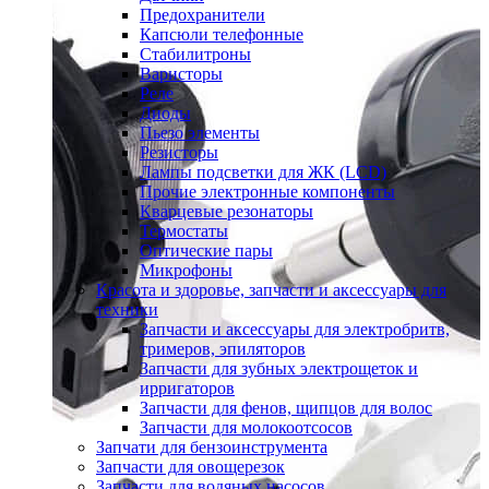
Предохранители
Капсюли телефонные
Стабилитроны
Варисторы
Реле
Диоды
Пьезо элементы
Резисторы
Лампы подсветки для ЖК (LCD)
Прочие электронные компоненты
Кварцевые резонаторы
Термостаты
Оптические пары
Микрофоны
Красота и здоровье, запчасти и аксессуары для
техники
Запчасти и аксессуары для электробритв,
тримеров, эпиляторов
Запчасти для зубных электрощеток и
ирригаторов
Запчасти для фенов, щипцов для волос
Запчасти для молокоотсосов
Запчати для бензоинструмента
Запчасти для овощерезок
Запчасти для водяных насосов