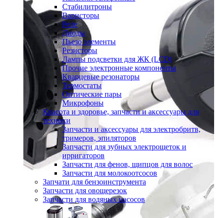
Стабилитроны
Варисторы
Реле
Диоды
Пьезо элементы
Резисторы
Лампы подсветки для ЖК (LCD)
Прочие электронные компоненты
Кварцевые резонаторы
Термостаты
Оптические пары
Микрофоны
Красота и здоровье, запчасти и аксессуары для
техники
Запчасти и аксессуары для электробритв,
тримеров, эпиляторов
Запчасти для зубных электрощеток и
ирригаторов
Запчасти для фенов, щипцов для волос
Запчасти для молокоотсосов
Запчати для бензоинструмента
Запчасти для овощерезок
Запчасти для водяных насосов