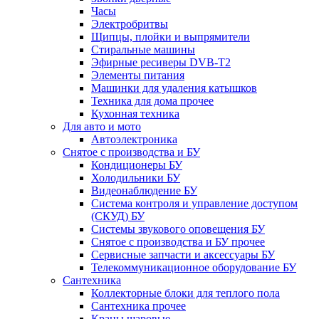
Часы
Электробритвы
Щипцы, плойки и выпрямители
Стиральные машины
Эфирные ресиверы DVB-T2
Элементы питания
Машинки для удаления катышков
Техника для дома прочее
Кухонная техника
Для авто и мото
Автоэлектроника
Снятое с производства и БУ
Кондиционеры БУ
Холодильники БУ
Видеонаблюдение БУ
Система контроля и управление доступом
(СКУД) БУ
Системы звукового оповещения БУ
Снятое с производства и БУ прочее
Сервисные запчасти и аксессуары БУ
Телекоммуникационное оборудование БУ
Сантехника
Коллекторные блоки для теплого пола
Сантехника прочее
Краны шаровые