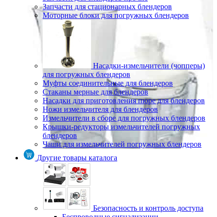
Запчасти для стационарных блендеров
Моторные блоки для погружных блендеров
Насадки-измельчители (чопперы)
для погружных блендеров
Муфты соединительные для блендеров
Стаканы мерные для блендеров
Насадки для приготовления пюре для блендеров
Ножи измельчителя для блендеров
Измельчители в сборе для погружных блендеров
Крышки-редукторы измельчителей погружных
блендеров
Чаши для измельчителей погружных блендеров
Другие товары каталога
Безопасность и контроль доступа
Беспроводные сигнализации