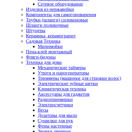
Сетевое оборудование
Изделия из нержавейки
Компоненты для самогоноварения
Трубки (шланги) силиконовые
Шланги поливочные
Штуцеры
Керамика, керамогранит
Садовая Техника
Минимойки
Пена-клей монтажный
Фляги-бидоны
Техника для дома
Механические таймеры
Утюги и парогенераторы
Триммеры (машинки для стрижки волос)
Электрические зубные щетки
Климатическая техника
Аксессуары для гаджетов
Радиоприемники
Электросчетчики
Весы
Дозаторы для мыла
Сушилки для рук
Фены настенные
Звонки дверные