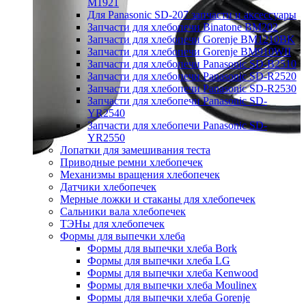
M1921
Для Panasonic SD-207 запчасти и аксессуары
Запчасти для хлебопечи Binatone BM202
Запчасти для хлебопечи Gorenje BM1210BK
Запчасти для хлебопечи Gorenje BM910WII
Запчасти для хлебопечи Panasonic SD-B2510
Запчасти для хлебопечи Panasonic SD-R2520
Запчасти для хлебопечи Panasonic SD-R2530
Запчасти для хлебопечи Panasonic SD-
YR2540
Запчасти для хлебопечи Panasonic SD-
YR2550
Лопатки для замешивания теста
Приводные ремни хлебопечек
Механизмы вращения хлебопечек
Датчики хлебопечек
Мерные ложки и стаканы для хлебопечек
Сальники вала хлебопечек
ТЭНы для хлебопечек
Формы для выпечки хлеба
Формы для выпечки хлеба Bork
Формы для выпечки хлеба LG
Формы для выпечки хлеба Kenwood
Формы для выпечки хлеба Moulinex
Формы для выпечки хлеба Gorenje