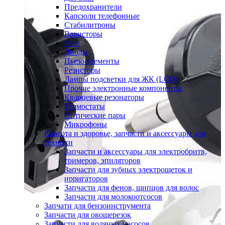
Предохранители
Капсюли телефонные
Стабилитроны
Варисторы
Реле
Диоды
Пьезо элементы
Резисторы
Лампы подсветки для ЖК (LCD)
Прочие электронные компоненты
Кварцевые резонаторы
Термостаты
Оптические пары
Микрофоны
Красота и здоровье, запчасти и аксессуары для
техники
Запчасти и аксессуары для электробритв,
тримеров, эпиляторов
Запчасти для зубных электрощеток и
ирригаторов
Запчасти для фенов, щипцов для волос
Запчасти для молокоотсосов
Запчати для бензоинструмента
Запчасти для овощерезок
Запчасти для водяных насосов