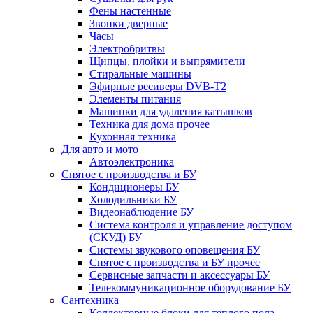
Фены настенные
Звонки дверные
Часы
Электробритвы
Щипцы, плойки и выпрямители
Стиральные машины
Эфирные ресиверы DVB-T2
Элементы питания
Машинки для удаления катышков
Техника для дома прочее
Кухонная техника
Для авто и мото
Автоэлектроника
Снятое с производства и БУ
Кондиционеры БУ
Холодильники БУ
Видеонаблюдение БУ
Система контроля и управление доступом
(СКУД) БУ
Системы звукового оповещения БУ
Снятое с производства и БУ прочее
Сервисные запчасти и аксессуары БУ
Телекоммуникационное оборудование БУ
Сантехника
Коллекторные блоки для теплого пола