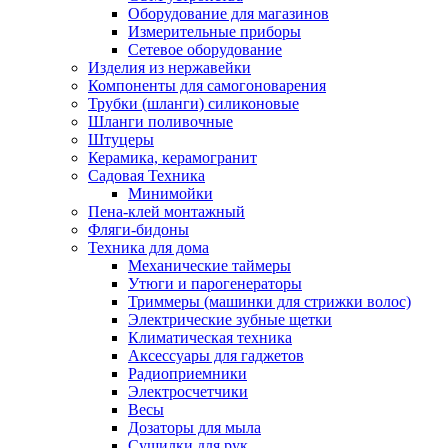
Оборудование для магазинов
Измерительные приборы
Сетевое оборудование
Изделия из нержавейки
Компоненты для самогоноварения
Трубки (шланги) силиконовые
Шланги поливочные
Штуцеры
Керамика, керамогранит
Садовая Техника
Минимойки
Пена-клей монтажный
Фляги-бидоны
Техника для дома
Механические таймеры
Утюги и парогенераторы
Триммеры (машинки для стрижки волос)
Электрические зубные щетки
Климатическая техника
Аксессуары для гаджетов
Радиоприемники
Электросчетчики
Весы
Дозаторы для мыла
Сушилки для рук