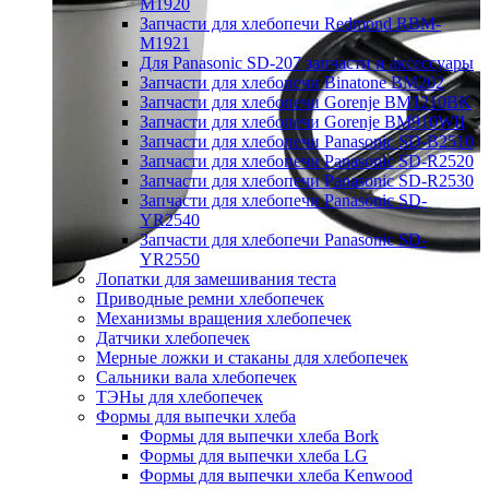
M1920
Запчасти для хлебопечи Redmond RBM-
M1921
Для Panasonic SD-207 запчасти и аксессуары
Запчасти для хлебопечи Binatone BM202
Запчасти для хлебопечи Gorenje BM1210BK
Запчасти для хлебопечи Gorenje BM910WII
Запчасти для хлебопечи Panasonic SD-B2510
Запчасти для хлебопечи Panasonic SD-R2520
Запчасти для хлебопечи Panasonic SD-R2530
Запчасти для хлебопечи Panasonic SD-
YR2540
Запчасти для хлебопечи Panasonic SD-
YR2550
Лопатки для замешивания теста
Приводные ремни хлебопечек
Механизмы вращения хлебопечек
Датчики хлебопечек
Мерные ложки и стаканы для хлебопечек
Сальники вала хлебопечек
ТЭНы для хлебопечек
Формы для выпечки хлеба
Формы для выпечки хлеба Bork
Формы для выпечки хлеба LG
Формы для выпечки хлеба Kenwood