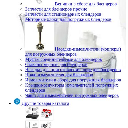
Венчики в сборе для блендеров
Запчасти для блендеров прочие
Запчасти для стационарных блендеров
Моторные блоки для погружных блендеров
Насадки-измельчители (чопперы)
для погружных блендеров
Муфты соединительные для блендеров
Стаканы мерные для блендеров
Насадки для приготовления пюре для блендеров
Ножи измельчителя для блендеров
Измельчители в сборе для погружных блендеров
Крышки-редукторы измельчителей погружных
блендеров
Чаши для измельчителей погружных блендеров
Другие товары каталога