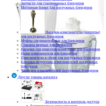
Запчасти для стационарных блендеров
Моторные блоки для погружных блендеров
Насадки-измельчители (чопперы)
для погружных блендеров
Муфты соединительные для блендеров
Стаканы мерные для блендеров
Насадки для приготовления пюре для блендеров
Ножи измельчителя для блендеров
Измельчители в сборе для погружных блендеров
Крышки-редукторы измельчителей погружных
блендеров
Чаши для измельчителей погружных блендеров
Другие товары каталога
Безопасность и контроль доступа
Беспроводные сигнализации