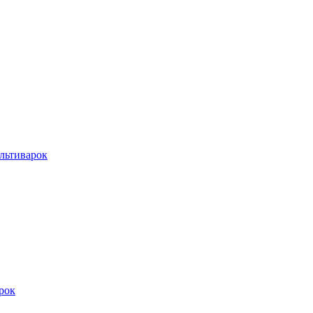
льтиварок
рок