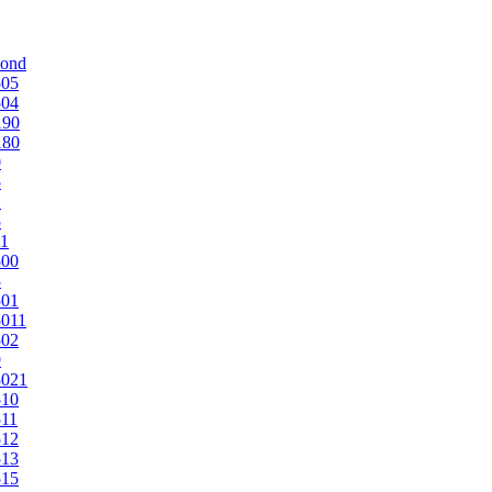
mond
505
504
190
180
0
5
1
5
1
500
3
501
011
502
9
5021
510
11
512
513
515