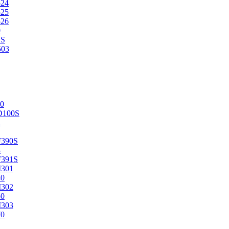
524
525
526
0
2S
503
0
D100S
2
F390S
3
F391S
M301
40
M302
50
M303
70