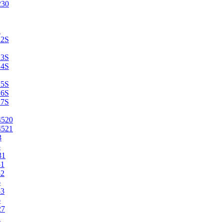
230
2
22S
23S
24S
25S
26S
27S
4520
4521
3
5
31
51
52
6
53
6
27
1