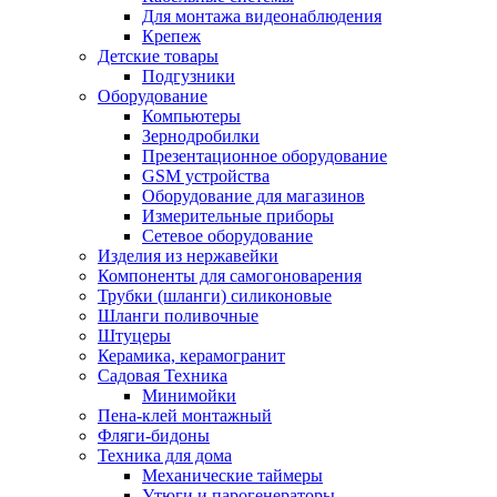
Для монтажа видеонаблюдения
Крепеж
Детские товары
Подгузники
Оборудование
Компьютеры
Зернодробилки
Презентационное оборудование
GSM устройства
Оборудование для магазинов
Измерительные приборы
Сетевое оборудование
Изделия из нержавейки
Компоненты для самогоноварения
Трубки (шланги) силиконовые
Шланги поливочные
Штуцеры
Керамика, керамогранит
Садовая Техника
Минимойки
Пена-клей монтажный
Фляги-бидоны
Техника для дома
Механические таймеры
Утюги и парогенераторы