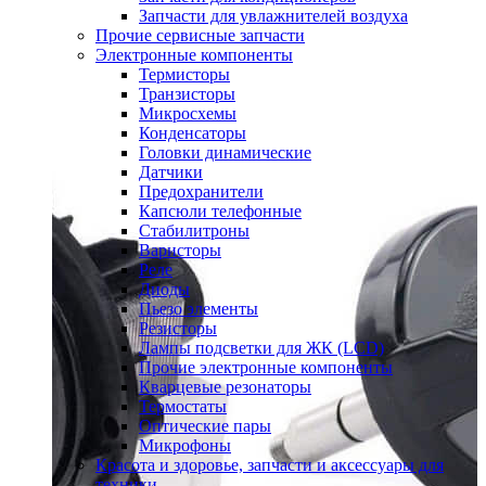
Запчасти для увлажнителей воздуха
Прочие сервисные запчасти
Электронные компоненты
Термисторы
Транзисторы
Микросхемы
Конденсаторы
Головки динамические
Датчики
Предохранители
Капсюли телефонные
Стабилитроны
Варисторы
Реле
Диоды
Пьезо элементы
Резисторы
Лампы подсветки для ЖК (LCD)
Прочие электронные компоненты
Кварцевые резонаторы
Термостаты
Оптические пары
Микрофоны
Красота и здоровье, запчасти и аксессуары для
техники