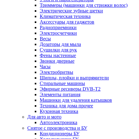
Триммеры (машинки для стрижки волос)
Электрические зубные щетки
Климатическая техника
Аксессуары для гаджетов
Радиоприемники
Электросчетчики
Весы
Дозаторы для мыла
Сушилки для рук
Фены настенные
Звонки дверные
Часы
Электробритвы
Щипцы, плойки и выпрямители
Стиральные машины
Эфирные ресиверы DVB-T2
Элементы питания
Машинки для удаления катышков
Техника для дома прочее
Кухонная техника
Для авто и мото
Автоэлектроника
Снятое с производства и БУ
Кондиционеры БУ