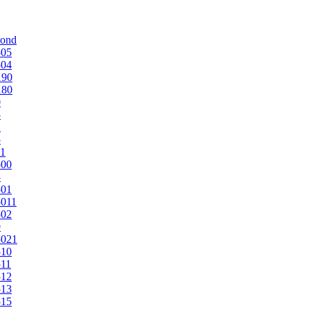
mond
505
504
190
180
0
5
1
5
1
500
3
501
011
502
9
5021
510
11
512
513
515