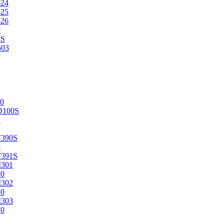
524
525
526
0
2S
503
0
D100S
2
F390S
3
F391S
M301
40
M302
50
M303
70