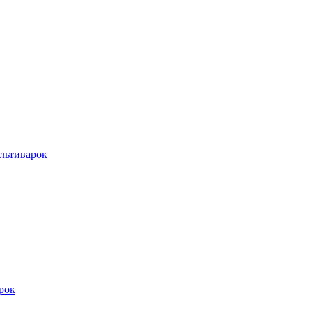
льтиварок
рок