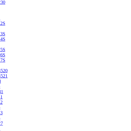
230
2
22S
23S
24S
25S
26S
27S
4520
4521
3
5
31
51
52
6
53
6
27
1