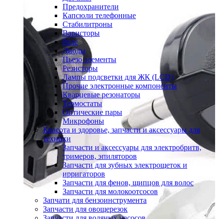
Предохранители
Капсюли телефонные
Стабилитроны
Варисторы
Реле
Диоды
Пьезо элементы
Резисторы
Лампы подсветки для ЖК (LCD)
Прочие электронные компоненты
Кварцевые резонаторы
Термостаты
Оптические пары
Микрофоны
Красота и здоровье, запчасти и аксессуары для
техники
Запчасти и аксессуары для электробритв,
тримеров, эпиляторов
Запчасти для зубных электрощеток и
ирригаторов
Запчасти для фенов, щипцов для волос
Запчасти для молокоотсосов
Запчати для бензоинструмента
Запчасти для овощерезок
Запчасти для водяных насосов