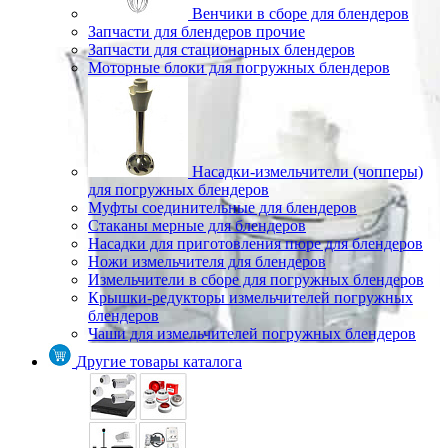
Венчики в сборе для блендеров
Запчасти для блендеров прочие
Запчасти для стационарных блендеров
Моторные блоки для погружных блендеров
Насадки-измельчители (чопперы)
для погружных блендеров
Муфты соединительные для блендеров
Стаканы мерные для блендеров
Насадки для приготовления пюре для блендеров
Ножи измельчителя для блендеров
Измельчители в сборе для погружных блендеров
Крышки-редукторы измельчителей погружных
блендеров
Чаши для измельчителей погружных блендеров
Другие товары каталога