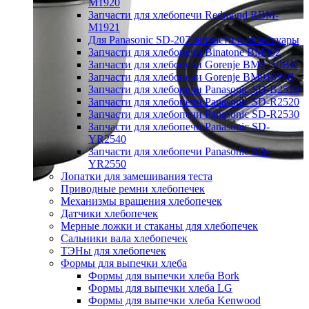
M1920
Запчасти для хлебопечи Redmond RBM-
M1921
Для Panasonic SD-207 запчасти и аксессуары
Запчасти для хлебопечи Binatone BM202
Запчасти для хлебопечи Gorenje BM1210BK
Запчасти для хлебопечи Gorenje BM910WII
Запчасти для хлебопечи Panasonic SD-B2510
Запчасти для хлебопечи Panasonic SD-R2520
Запчасти для хлебопечи Panasonic SD-R2530
Запчасти для хлебопечи Panasonic SD-
YR2540
Запчасти для хлебопечи Panasonic SD-
YR2550
Лопатки для замешивания теста
Приводные ремни хлебопечек
Механизмы вращения хлебопечек
Датчики хлебопечек
Мерные ложки и стаканы для хлебопечек
Сальники вала хлебопечек
ТЭНы для хлебопечек
Формы для выпечки хлеба
Формы для выпечки хлеба Bork
Формы для выпечки хлеба LG
Формы для выпечки хлеба Kenwood