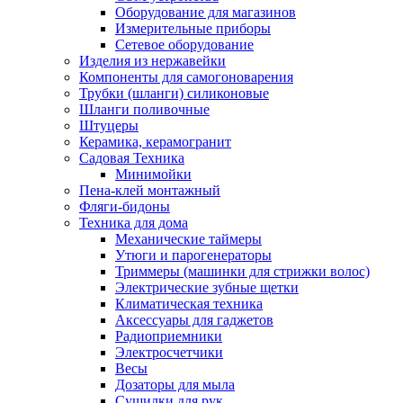
Оборудование для магазинов
Измерительные приборы
Сетевое оборудование
Изделия из нержавейки
Компоненты для самогоноварения
Трубки (шланги) силиконовые
Шланги поливочные
Штуцеры
Керамика, керамогранит
Садовая Техника
Минимойки
Пена-клей монтажный
Фляги-бидоны
Техника для дома
Механические таймеры
Утюги и парогенераторы
Триммеры (машинки для стрижки волос)
Электрические зубные щетки
Климатическая техника
Аксессуары для гаджетов
Радиоприемники
Электросчетчики
Весы
Дозаторы для мыла
Сушилки для рук