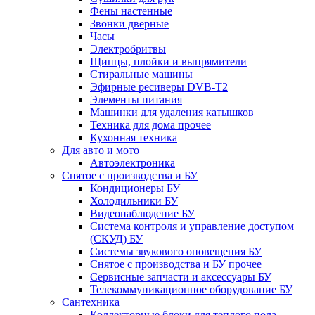
Фены настенные
Звонки дверные
Часы
Электробритвы
Щипцы, плойки и выпрямители
Стиральные машины
Эфирные ресиверы DVB-T2
Элементы питания
Машинки для удаления катышков
Техника для дома прочее
Кухонная техника
Для авто и мото
Автоэлектроника
Снятое с производства и БУ
Кондиционеры БУ
Холодильники БУ
Видеонаблюдение БУ
Система контроля и управление доступом
(СКУД) БУ
Системы звукового оповещения БУ
Снятое с производства и БУ прочее
Сервисные запчасти и аксессуары БУ
Телекоммуникационное оборудование БУ
Сантехника
Коллекторные блоки для теплого пола