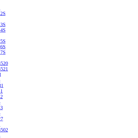
2
22S
23S
24S
25S
26S
27S
4520
4521
3
5
31
51
52
6
53
6
27
1
4502
4