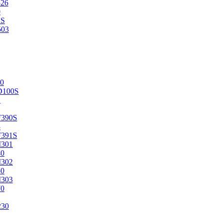
526
0
2S
503
0
D100S
2
F390S
3
F391S
M301
40
M302
50
M303
70
230