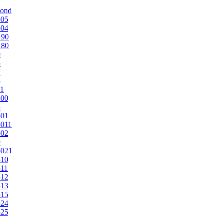
mond
505
504
190
180
0
5
1
5
1
500
3
501
011
502
9
5021
510
11
512
513
515
524
525