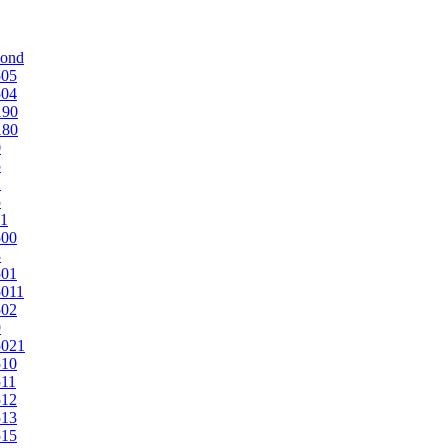
mond
505
504
190
180
0
5
1
5
1
500
3
501
011
502
9
5021
510
11
512
513
515