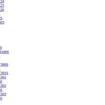
524
525
526
0
2S
503
0
D100S
2
F390S
3
F391S
M301
40
M302
50
M303
70