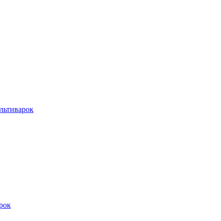
льтиварок
рок