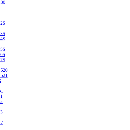
230
2
22S
23S
24S
25S
26S
27S
4520
4521
3
5
31
51
52
6
53
6
27
1