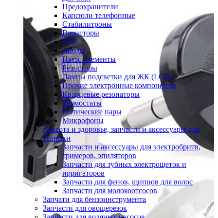
Предохранители
Капсюли телефонные
Стабилитроны
Варисторы
Реле
Диоды
Пьезо элементы
Резисторы
Лампы подсветки для ЖК (LCD)
Прочие электронные компоненты
Кварцевые резонаторы
Термостаты
Оптические пары
Микрофоны
Красота и здоровье, запчасти и аксессуары для
техники
Запчасти и аксессуары для электробритв,
тримеров, эпиляторов
Запчасти для зубных электрощеток и
ирригаторов
Запчасти для фенов, щипцов для волос
Запчасти для молокоотсосов
Запчати для бензоинструмента
Запчасти для овощерезок
Запчасти для водяных насосов