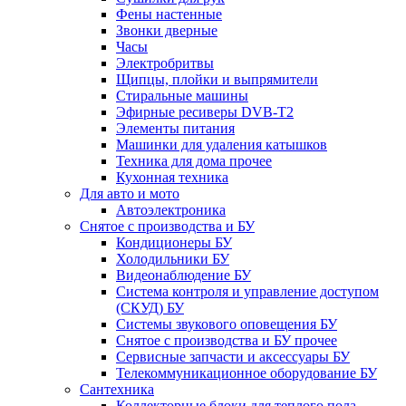
Фены настенные
Звонки дверные
Часы
Электробритвы
Щипцы, плойки и выпрямители
Стиральные машины
Эфирные ресиверы DVB-T2
Элементы питания
Машинки для удаления катышков
Техника для дома прочее
Кухонная техника
Для авто и мото
Автоэлектроника
Снятое с производства и БУ
Кондиционеры БУ
Холодильники БУ
Видеонаблюдение БУ
Система контроля и управление доступом
(СКУД) БУ
Системы звукового оповещения БУ
Снятое с производства и БУ прочее
Сервисные запчасти и аксессуары БУ
Телекоммуникационное оборудование БУ
Сантехника
Коллекторные блоки для теплого пола