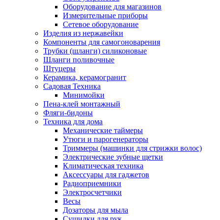
Оборудование для магазинов
Измерительные приборы
Сетевое оборудование
Изделия из нержавейки
Компоненты для самогоноварения
Трубки (шланги) силиконовые
Шланги поливочные
Штуцеры
Керамика, керамогранит
Садовая Техника
Минимойки
Пена-клей монтажный
Фляги-бидоны
Техника для дома
Механические таймеры
Утюги и парогенераторы
Триммеры (машинки для стрижки волос)
Электрические зубные щетки
Климатическая техника
Аксессуары для гаджетов
Радиоприемники
Электросчетчики
Весы
Дозаторы для мыла
Сушилки для рук