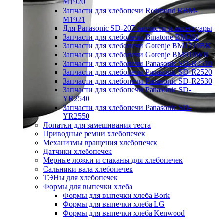
M1920
Запчасти для хлебопечи Redmond RBM-
M1921
Для Panasonic SD-207 запчасти и аксессуары
Запчасти для хлебопечи Binatone BM202
Запчасти для хлебопечи Gorenje BM1210BK
Запчасти для хлебопечи Gorenje BM910WII
Запчасти для хлебопечи Panasonic SD-B2510
Запчасти для хлебопечи Panasonic SD-R2520
Запчасти для хлебопечи Panasonic SD-R2530
Запчасти для хлебопечи Panasonic SD-
YR2540
Запчасти для хлебопечи Panasonic SD-
YR2550
Лопатки для замешивания теста
Приводные ремни хлебопечек
Механизмы вращения хлебопечек
Датчики хлебопечек
Мерные ложки и стаканы для хлебопечек
Сальники вала хлебопечек
ТЭНы для хлебопечек
Формы для выпечки хлеба
Формы для выпечки хлеба Bork
Формы для выпечки хлеба LG
Формы для выпечки хлеба Kenwood