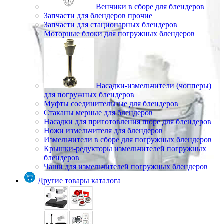
Венчики в сборе для блендеров
Запчасти для блендеров прочие
Запчасти для стационарных блендеров
Моторные блоки для погружных блендеров
Насадки-измельчители (чопперы)
для погружных блендеров
Муфты соединительные для блендеров
Стаканы мерные для блендеров
Насадки для приготовления пюре для блендеров
Ножи измельчителя для блендеров
Измельчители в сборе для погружных блендеров
Крышки-редукторы измельчителей погружных
блендеров
Чаши для измельчителей погружных блендеров
Другие товары каталога