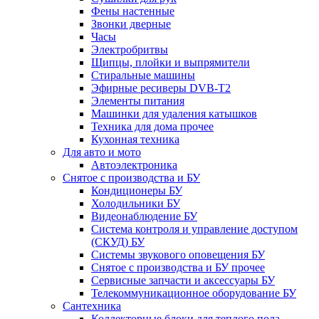
Фены настенные
Звонки дверные
Часы
Электробритвы
Щипцы, плойки и выпрямители
Стиральные машины
Эфирные ресиверы DVB-T2
Элементы питания
Машинки для удаления катышков
Техника для дома прочее
Кухонная техника
Для авто и мото
Автоэлектроника
Снятое с производства и БУ
Кондиционеры БУ
Холодильники БУ
Видеонаблюдение БУ
Система контроля и управление доступом
(СКУД) БУ
Системы звукового оповещения БУ
Снятое с производства и БУ прочее
Сервисные запчасти и аксессуары БУ
Телекоммуникационное оборудование БУ
Сантехника
Коллекторные блоки для теплого пола