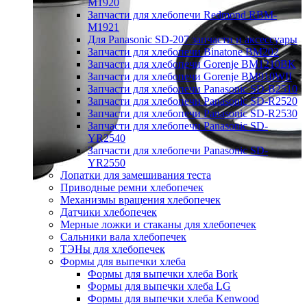
M1920
Запчасти для хлебопечи Redmond RBM-
M1921
Для Panasonic SD-207 запчасти и аксессуары
Запчасти для хлебопечи Binatone BM202
Запчасти для хлебопечи Gorenje BM1210BK
Запчасти для хлебопечи Gorenje BM910WII
Запчасти для хлебопечи Panasonic SD-B2510
Запчасти для хлебопечи Panasonic SD-R2520
Запчасти для хлебопечи Panasonic SD-R2530
Запчасти для хлебопечи Panasonic SD-
YR2540
Запчасти для хлебопечи Panasonic SD-
YR2550
Лопатки для замешивания теста
Приводные ремни хлебопечек
Механизмы вращения хлебопечек
Датчики хлебопечек
Мерные ложки и стаканы для хлебопечек
Сальники вала хлебопечек
ТЭНы для хлебопечек
Формы для выпечки хлеба
Формы для выпечки хлеба Bork
Формы для выпечки хлеба LG
Формы для выпечки хлеба Kenwood