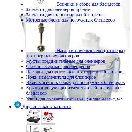
Венчики в сборе для блендеров
Запчасти для блендеров прочие
Запчасти для стационарных блендеров
Моторные блоки для погружных блендеров
Насадки-измельчители (чопперы)
для погружных блендеров
Муфты соединительные для блендеров
Стаканы мерные для блендеров
Насадки для приготовления пюре для блендеров
Ножи измельчителя для блендеров
Измельчители в сборе для погружных блендеров
Крышки-редукторы измельчителей погружных
блендеров
Чаши для измельчителей погружных блендеров
Другие товары каталога