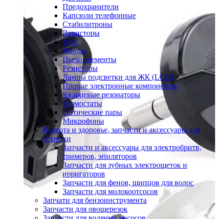
Предохранители
Капсюли телефонные
Стабилитроны
Варисторы
Реле
Диоды
Пьезо элементы
Резисторы
Лампы подсветки для ЖК (LCD)
Прочие электронные компоненты
Кварцевые резонаторы
Термостаты
Оптические пары
Микрофоны
Красота и здоровье, запчасти и аксессуары для
техники
Запчасти и аксессуары для электробритв,
тримеров, эпиляторов
Запчасти для зубных электрощеток и
ирригаторов
Запчасти для фенов, щипцов для волос
Запчасти для молокоотсосов
Запчати для бензоинструмента
Запчасти для овощерезок
Запчасти для водяных насосов