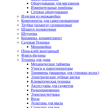
Оборудование для магазинов
Измерительные приборы
Сетевое оборудование
Изделия из нержавейки
Компоненты для самогоноварения
Трубки (шланги) силиконовые
Шланги поливочные
Штуцеры
Керамика, керамогранит
Садовая Техника
Минимойки
Пена-клей монтажный
Фляги-бидоны
Техника для дома
Механические таймеры
Утюги и парогенераторы
Триммеры (машинки для стрижки волос)
Электрические зубные щетки
Климатическая техника
Аксессуары для гаджетов
Радиоприемники
Электросчетчики
Весы
Дозаторы для мыла
Сушилки для рук