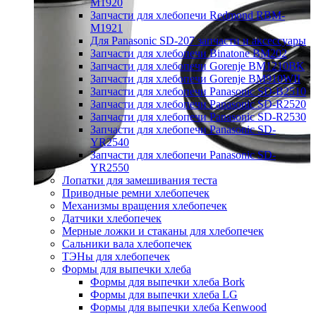
M1920
Запчасти для хлебопечи Redmond RBM-
M1921
Для Panasonic SD-207 запчасти и аксессуары
Запчасти для хлебопечи Binatone BM202
Запчасти для хлебопечи Gorenje BM1210BK
Запчасти для хлебопечи Gorenje BM910WII
Запчасти для хлебопечи Panasonic SD-B2510
Запчасти для хлебопечи Panasonic SD-R2520
Запчасти для хлебопечи Panasonic SD-R2530
Запчасти для хлебопечи Panasonic SD-
YR2540
Запчасти для хлебопечи Panasonic SD-
YR2550
Лопатки для замешивания теста
Приводные ремни хлебопечек
Механизмы вращения хлебопечек
Датчики хлебопечек
Мерные ложки и стаканы для хлебопечек
Сальники вала хлебопечек
ТЭНы для хлебопечек
Формы для выпечки хлеба
Формы для выпечки хлеба Bork
Формы для выпечки хлеба LG
Формы для выпечки хлеба Kenwood