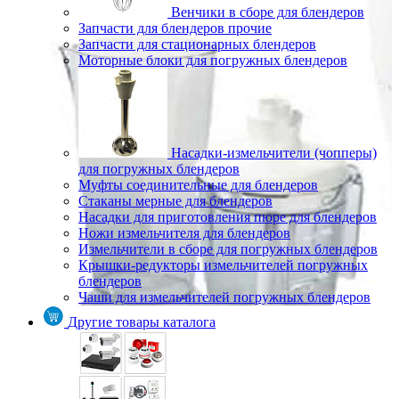
Венчики в сборе для блендеров
Запчасти для блендеров прочие
Запчасти для стационарных блендеров
Моторные блоки для погружных блендеров
Насадки-измельчители (чопперы)
для погружных блендеров
Муфты соединительные для блендеров
Стаканы мерные для блендеров
Насадки для приготовления пюре для блендеров
Ножи измельчителя для блендеров
Измельчители в сборе для погружных блендеров
Крышки-редукторы измельчителей погружных
блендеров
Чаши для измельчителей погружных блендеров
Другие товары каталога