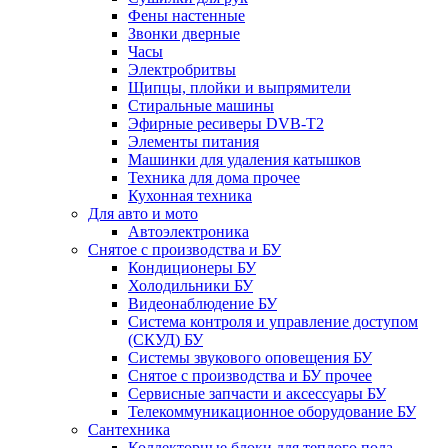
Фены настенные
Звонки дверные
Часы
Электробритвы
Щипцы, плойки и выпрямители
Стиральные машины
Эфирные ресиверы DVB-T2
Элементы питания
Машинки для удаления катышков
Техника для дома прочее
Кухонная техника
Для авто и мото
Автоэлектроника
Снятое с производства и БУ
Кондиционеры БУ
Холодильники БУ
Видеонаблюдение БУ
Система контроля и управление доступом
(СКУД) БУ
Системы звукового оповещения БУ
Снятое с производства и БУ прочее
Сервисные запчасти и аксессуары БУ
Телекоммуникационное оборудование БУ
Сантехника
Коллекторные блоки для теплого пола