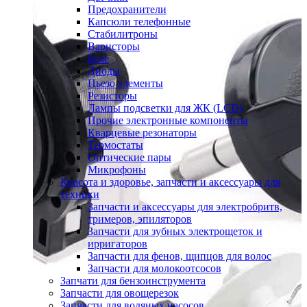
Предохранители
Капсюли телефонные
Стабилитроны
Варисторы
Реле
Диоды
Пьезо элементы
Резисторы
Лампы подсветки для ЖК (LCD)
Прочие электронные компоненты
Кварцевые резонаторы
Термостаты
Оптические пары
Микрофоны
Красота и здоровье, запчасти и аксессуары для
техники
Запчасти и аксессуары для электробритв,
тримеров, эпиляторов
Запчасти для зубных электрощеток и
ирригаторов
Запчасти для фенов, щипцов для волос
Запчасти для молокоотсосов
Запчати для бензоинструмента
Запчасти для овощерезок
Запчасти для водяных насосов