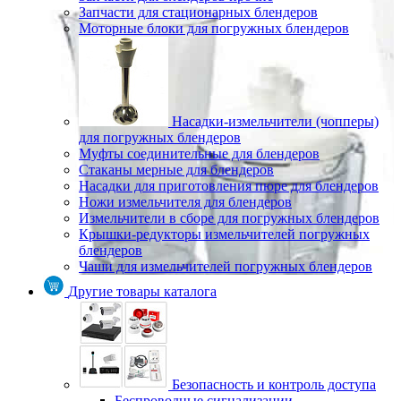
Запчасти для стационарных блендеров
Моторные блоки для погружных блендеров
Насадки-измельчители (чопперы)
для погружных блендеров
Муфты соединительные для блендеров
Стаканы мерные для блендеров
Насадки для приготовления пюре для блендеров
Ножи измельчителя для блендеров
Измельчители в сборе для погружных блендеров
Крышки-редукторы измельчителей погружных
блендеров
Чаши для измельчителей погружных блендеров
Другие товары каталога
Безопасность и контроль доступа
Беспроводные сигнализации