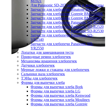
M1921
Для Panasonic SD-207 запчасти и аксессуары
Запчасти для хлебопечи Binatone BM202
Запчасти для хлебопечи Gorenje BM1210BK
Запчасти для хлебопечи Gorenje BM910WII
Запчасти для хлебопечи Panasonic SD-B2510
Запчасти для хлебопечи Panasonic SD-R2520
Запчасти для хлебопечи Panasonic SD-R2530
Запчасти для хлебопечи Panasonic SD-
YR2540
Запчасти для хлебопечи Panasonic SD-
YR2550
Лопатки для замешивания теста
Приводные ремни хлебопечек
Механизмы вращения хлебопечек
Датчики хлебопечек
Мерные ложки и стаканы для хлебопечек
Сальники вала хлебопечек
ТЭНы для хлебопечек
Формы для выпечки хлеба
Формы для выпечки хлеба Bork
Формы для выпечки хлеба LG
Формы для выпечки хлеба Kenwood
Формы для выпечки хлеба Moulinex
Формы для выпечки хлеба Gorenje