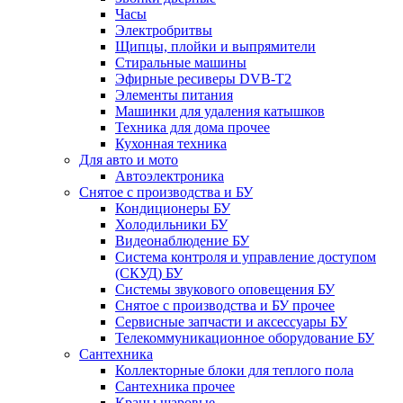
Часы
Электробритвы
Щипцы, плойки и выпрямители
Стиральные машины
Эфирные ресиверы DVB-T2
Элементы питания
Машинки для удаления катышков
Техника для дома прочее
Кухонная техника
Для авто и мото
Автоэлектроника
Снятое с производства и БУ
Кондиционеры БУ
Холодильники БУ
Видеонаблюдение БУ
Система контроля и управление доступом
(СКУД) БУ
Системы звукового оповещения БУ
Снятое с производства и БУ прочее
Сервисные запчасти и аксессуары БУ
Телекоммуникационное оборудование БУ
Сантехника
Коллекторные блоки для теплого пола
Сантехника прочее
Краны шаровые