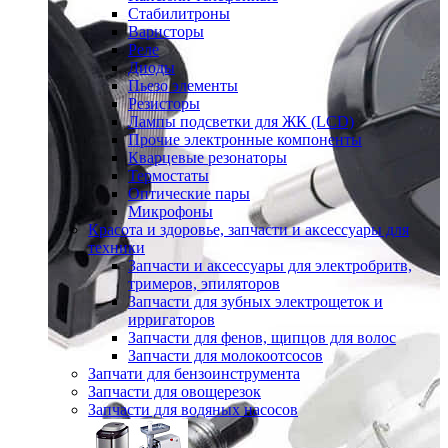
Стабилитроны
Варисторы
Реле
Диоды
Пьезо элементы
Резисторы
Лампы подсветки для ЖК (LCD)
Прочие электронные компоненты
Кварцевые резонаторы
Термостаты
Оптические пары
Микрофоны
Красота и здоровье, запчасти и аксессуары для
техники
Запчасти и аксессуары для электробритв,
тримеров, эпиляторов
Запчасти для зубных электрощеток и
ирригаторов
Запчасти для фенов, щипцов для волос
Запчасти для молокоотсосов
Запчати для бензоинструмента
Запчасти для овощерезок
Запчасти для водяных насосов