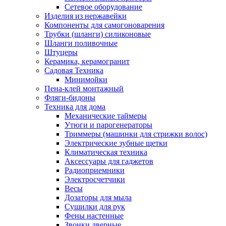
Сетевое оборудование
Изделия из нержавейки
Компоненты для самогоноварения
Трубки (шланги) силиконовые
Шланги поливочные
Штуцеры
Керамика, керамогранит
Садовая Техника
Минимойки
Пена-клей монтажный
Фляги-бидоны
Техника для дома
Механические таймеры
Утюги и парогенераторы
Триммеры (машинки для стрижки волос)
Электрические зубные щетки
Климатическая техника
Аксессуары для гаджетов
Радиоприемники
Электросчетчики
Весы
Дозаторы для мыла
Сушилки для рук
Фены настенные
Звонки дверные