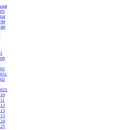
mond
505
504
190
180
0
5
1
5
1
500
3
501
011
502
9
5021
510
11
512
513
515
524
525