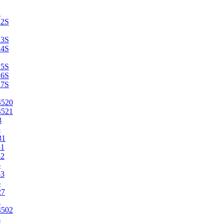
2
22S
23S
24S
25S
26S
27S
4520
4521
3
5
31
51
52
6
53
6
27
1
4502
4