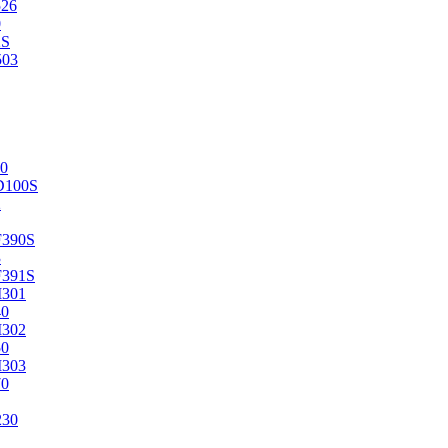
526
0
2S
503
0
D100S
2
F390S
3
F391S
M301
40
M302
50
M303
70
230