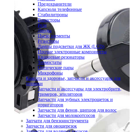
Предохранители
Капсюли телефонные
Стабилитроны
Варисторы
Реле
Диоды
Пьезо элементы
Резисторы
Лампы подсветки для ЖК (LCD)
Прочие электронные компоненты
Кварцевые резонаторы
Термостаты
Оптические пары
Микрофоны
Красота и здоровье, запчасти и аксессуары для
техники
Запчасти и аксессуары для электробритв,
тримеров, эпиляторов
Запчасти для зубных электрощеток и
ирригаторов
Запчасти для фенов, щипцов для волос
Запчасти для молокоотсосов
Запчати для бензоинструмента
Запчасти для овощерезок
Запчасти для водяных насосов