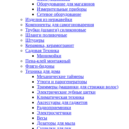
Оборудование для магазинов
Измерительные приборы
Сетевое оборудование
Изделия из нержавейки
Компоненты для самогоноварения
Трубки (шланги) силиконовые
Шланги поливочные
Штуцеры
Керамика, керамогранит
Садовая Техника
Минимойки
Пена-клей монтажный
Фляги-бидоны
Техника для дома
Механические таймеры
Утюги и парогенераторы
Триммеры (машинки для стрижки волос)
Электрические зубные щетки
Климатическая техника
Аксессуары для гаджетов
Радиоприемники
Электросчетчики
Весы
Дозаторы для мыла
Сушилки для рук