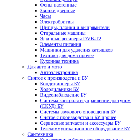
Фены настенные
Звонки дверные
Часы
Электробритвы
Щипцы, плойки и выпрямители
Стиральные машины
Эфирные ресиверы DVB-T2
Элементы питания
Машинки для удаления катышков
Техника для дома прочее
Кухонная техника
Для авто и мото
Автоэлектроника
Снятое с производства и БУ
Кондиционеры БУ
Холодильники БУ
Видеонаблюдение БУ
Система контроля и управление доступом
(СКУД) БУ
Системы звукового оповещения БУ
Снятое с производства и БУ прочее
Сервисные запчасти и аксессуары БУ
Телекоммуникационное оборудование БУ
Сантехника
Коллекторные блоки для теплого пола