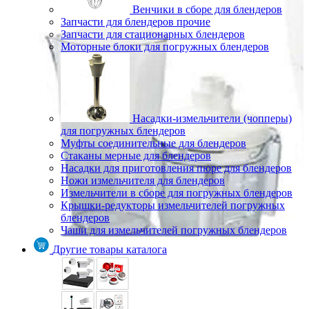
Венчики в сборе для блендеров
Запчасти для блендеров прочие
Запчасти для стационарных блендеров
Моторные блоки для погружных блендеров
Насадки-измельчители (чопперы)
для погружных блендеров
Муфты соединительные для блендеров
Стаканы мерные для блендеров
Насадки для приготовления пюре для блендеров
Ножи измельчителя для блендеров
Измельчители в сборе для погружных блендеров
Крышки-редукторы измельчителей погружных
блендеров
Чаши для измельчителей погружных блендеров
Другие товары каталога