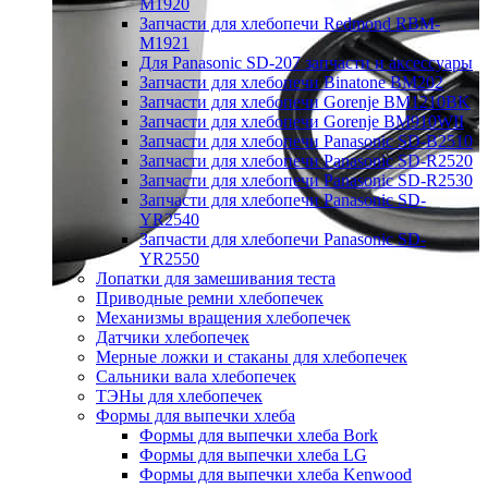
M1920
Запчасти для хлебопечи Redmond RBM-
M1921
Для Panasonic SD-207 запчасти и аксессуары
Запчасти для хлебопечи Binatone BM202
Запчасти для хлебопечи Gorenje BM1210BK
Запчасти для хлебопечи Gorenje BM910WII
Запчасти для хлебопечи Panasonic SD-B2510
Запчасти для хлебопечи Panasonic SD-R2520
Запчасти для хлебопечи Panasonic SD-R2530
Запчасти для хлебопечи Panasonic SD-
YR2540
Запчасти для хлебопечи Panasonic SD-
YR2550
Лопатки для замешивания теста
Приводные ремни хлебопечек
Механизмы вращения хлебопечек
Датчики хлебопечек
Мерные ложки и стаканы для хлебопечек
Сальники вала хлебопечек
ТЭНы для хлебопечек
Формы для выпечки хлеба
Формы для выпечки хлеба Bork
Формы для выпечки хлеба LG
Формы для выпечки хлеба Kenwood