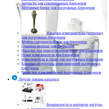
Запчасти для стационарных блендеров
Моторные блоки для погружных блендеров
Насадки-измельчители (чопперы)
для погружных блендеров
Муфты соединительные для блендеров
Стаканы мерные для блендеров
Насадки для приготовления пюре для блендеров
Ножи измельчителя для блендеров
Измельчители в сборе для погружных блендеров
Крышки-редукторы измельчителей погружных
блендеров
Чаши для измельчителей погружных блендеров
Другие товары каталога
Безопасность и контроль доступа
Беспроводные сигнализации