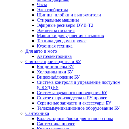
Часы
Электробритвы
Щипцы, плойки и выпрямители
Стиральные машины
Эфирные ресиверы DVB-T2
Элементы питания
Машинки для удаления катышков
Техника для дома прочее
Кухонная техника
Для авто и мото
Автоэлектроника
Снятое с производства и БУ
Кондиционеры БУ
Холодильники БУ
Видеонаблюдение БУ
Система контроля и управление доступом
(СКУД) БУ
Системы звукового оповещения БУ
Снятое с производства и БУ прочее
Сервисные запчасти и аксессуары БУ
Телекоммуникационное оборудование БУ
Сантехника
Коллекторные блоки для теплого пола
Сантехника прочее
Краны шаровые