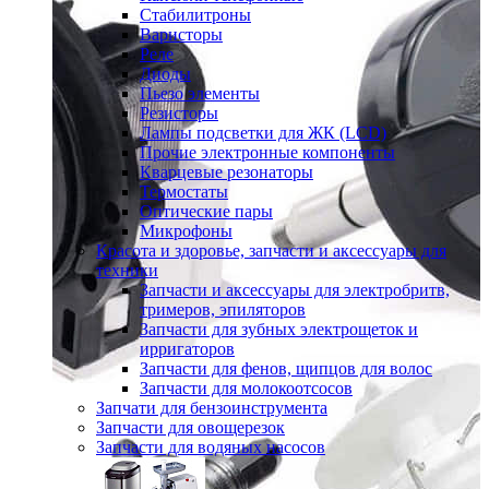
Стабилитроны
Варисторы
Реле
Диоды
Пьезо элементы
Резисторы
Лампы подсветки для ЖК (LCD)
Прочие электронные компоненты
Кварцевые резонаторы
Термостаты
Оптические пары
Микрофоны
Красота и здоровье, запчасти и аксессуары для
техники
Запчасти и аксессуары для электробритв,
тримеров, эпиляторов
Запчасти для зубных электрощеток и
ирригаторов
Запчасти для фенов, щипцов для волос
Запчасти для молокоотсосов
Запчати для бензоинструмента
Запчасти для овощерезок
Запчасти для водяных насосов