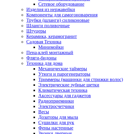
Сетевое оборудование
Изделия из нержавейки
Компоненты для самогоноварения
Трубки (шланги) силиконовые
Шланги поливочные
Штуцеры
Керамика, керамогранит
Садовая Техника
Минимойки
Пена-клей монтажный
Фляги-бидоны
Техника для дома
Механические таймеры
Утюги и парогенераторы
Триммеры (машинки для стрижки волос)
Электрические зубные щетки
Климатическая техника
Аксессуары для гаджетов
Радиоприемники
Электросчетчики
Весы
Дозаторы для мыла
Сушилки для рук
Фены настенные
Звонки дверные