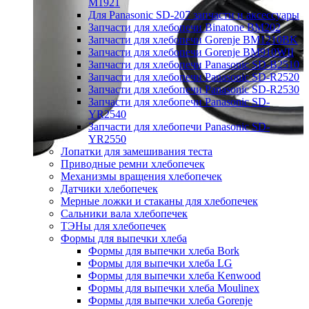
M1921
Для Panasonic SD-207 запчасти и аксессуары
Запчасти для хлебопечи Binatone BM202
Запчасти для хлебопечи Gorenje BM1210BK
Запчасти для хлебопечи Gorenje BM910WII
Запчасти для хлебопечи Panasonic SD-B2510
Запчасти для хлебопечи Panasonic SD-R2520
Запчасти для хлебопечи Panasonic SD-R2530
Запчасти для хлебопечи Panasonic SD-
YR2540
Запчасти для хлебопечи Panasonic SD-
YR2550
Лопатки для замешивания теста
Приводные ремни хлебопечек
Механизмы вращения хлебопечек
Датчики хлебопечек
Мерные ложки и стаканы для хлебопечек
Сальники вала хлебопечек
ТЭНы для хлебопечек
Формы для выпечки хлеба
Формы для выпечки хлеба Bork
Формы для выпечки хлеба LG
Формы для выпечки хлеба Kenwood
Формы для выпечки хлеба Moulinex
Формы для выпечки хлеба Gorenje