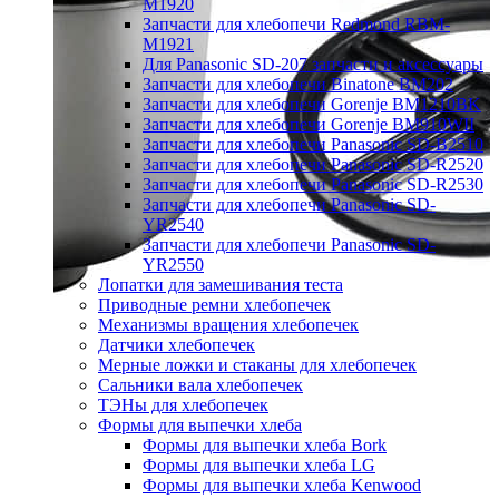
M1920
Запчасти для хлебопечи Redmond RBM-
M1921
Для Panasonic SD-207 запчасти и аксессуары
Запчасти для хлебопечи Binatone BM202
Запчасти для хлебопечи Gorenje BM1210BK
Запчасти для хлебопечи Gorenje BM910WII
Запчасти для хлебопечи Panasonic SD-B2510
Запчасти для хлебопечи Panasonic SD-R2520
Запчасти для хлебопечи Panasonic SD-R2530
Запчасти для хлебопечи Panasonic SD-
YR2540
Запчасти для хлебопечи Panasonic SD-
YR2550
Лопатки для замешивания теста
Приводные ремни хлебопечек
Механизмы вращения хлебопечек
Датчики хлебопечек
Мерные ложки и стаканы для хлебопечек
Сальники вала хлебопечек
ТЭНы для хлебопечек
Формы для выпечки хлеба
Формы для выпечки хлеба Bork
Формы для выпечки хлеба LG
Формы для выпечки хлеба Kenwood