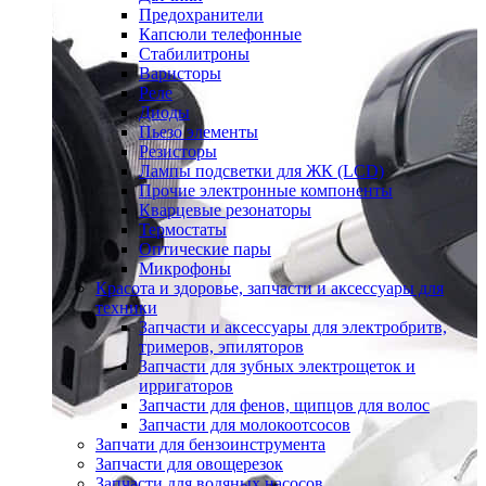
Предохранители
Капсюли телефонные
Стабилитроны
Варисторы
Реле
Диоды
Пьезо элементы
Резисторы
Лампы подсветки для ЖК (LCD)
Прочие электронные компоненты
Кварцевые резонаторы
Термостаты
Оптические пары
Микрофоны
Красота и здоровье, запчасти и аксессуары для
техники
Запчасти и аксессуары для электробритв,
тримеров, эпиляторов
Запчасти для зубных электрощеток и
ирригаторов
Запчасти для фенов, щипцов для волос
Запчасти для молокоотсосов
Запчати для бензоинструмента
Запчасти для овощерезок
Запчасти для водяных насосов