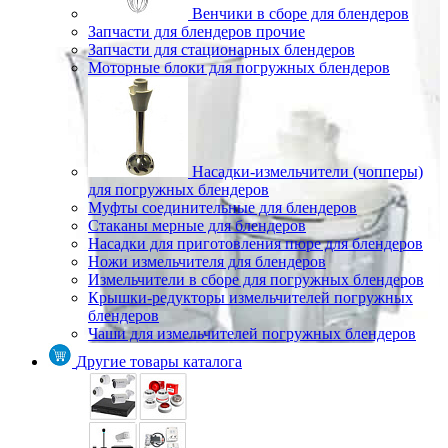
Венчики в сборе для блендеров
Запчасти для блендеров прочие
Запчасти для стационарных блендеров
Моторные блоки для погружных блендеров
Насадки-измельчители (чопперы)
для погружных блендеров
Муфты соединительные для блендеров
Стаканы мерные для блендеров
Насадки для приготовления пюре для блендеров
Ножи измельчителя для блендеров
Измельчители в сборе для погружных блендеров
Крышки-редукторы измельчителей погружных
блендеров
Чаши для измельчителей погружных блендеров
Другие товары каталога