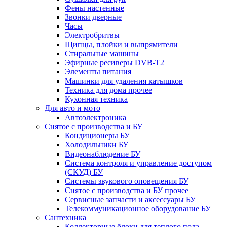
Фены настенные
Звонки дверные
Часы
Электробритвы
Щипцы, плойки и выпрямители
Стиральные машины
Эфирные ресиверы DVB-T2
Элементы питания
Машинки для удаления катышков
Техника для дома прочее
Кухонная техника
Для авто и мото
Автоэлектроника
Снятое с производства и БУ
Кондиционеры БУ
Холодильники БУ
Видеонаблюдение БУ
Система контроля и управление доступом
(СКУД) БУ
Системы звукового оповещения БУ
Снятое с производства и БУ прочее
Сервисные запчасти и аксессуары БУ
Телекоммуникационное оборудование БУ
Сантехника
Коллекторные блоки для теплого пола