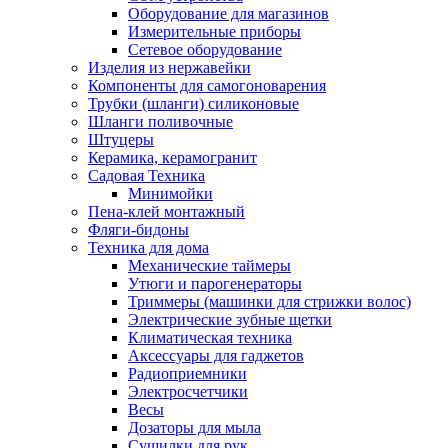
Оборудование для магазинов
Измерительные приборы
Сетевое оборудование
Изделия из нержавейки
Компоненты для самогоноварения
Трубки (шланги) силиконовые
Шланги поливочные
Штуцеры
Керамика, керамогранит
Садовая Техника
Минимойки
Пена-клей монтажный
Фляги-бидоны
Техника для дома
Механические таймеры
Утюги и парогенераторы
Триммеры (машинки для стрижки волос)
Электрические зубные щетки
Климатическая техника
Аксессуары для гаджетов
Радиоприемники
Электросчетчики
Весы
Дозаторы для мыла
Сушилки для рук