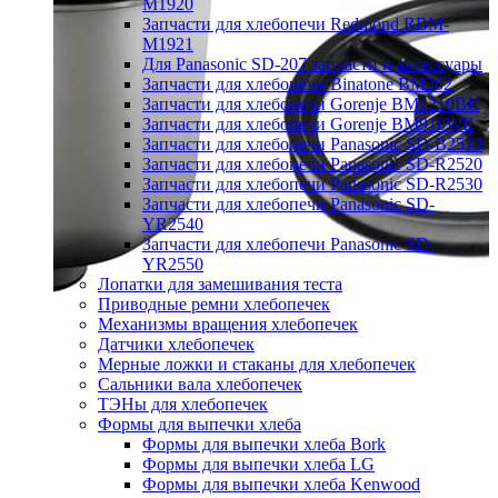
M1920
Запчасти для хлебопечи Redmond RBM-
M1921
Для Panasonic SD-207 запчасти и аксессуары
Запчасти для хлебопечи Binatone BM202
Запчасти для хлебопечи Gorenje BM1210BK
Запчасти для хлебопечи Gorenje BM910WII
Запчасти для хлебопечи Panasonic SD-B2510
Запчасти для хлебопечи Panasonic SD-R2520
Запчасти для хлебопечи Panasonic SD-R2530
Запчасти для хлебопечи Panasonic SD-
YR2540
Запчасти для хлебопечи Panasonic SD-
YR2550
Лопатки для замешивания теста
Приводные ремни хлебопечек
Механизмы вращения хлебопечек
Датчики хлебопечек
Мерные ложки и стаканы для хлебопечек
Сальники вала хлебопечек
ТЭНы для хлебопечек
Формы для выпечки хлеба
Формы для выпечки хлеба Bork
Формы для выпечки хлеба LG
Формы для выпечки хлеба Kenwood