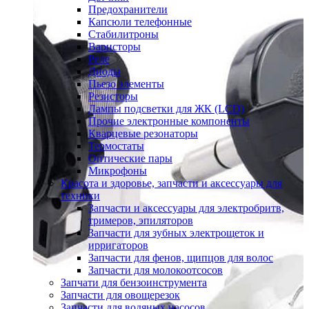
Предохранители
Капсюли телефонные
Стабилитроны
Варисторы
Реле
Диоды
Пьезо элементы
Резисторы
Лампы подсветки для ЖК (LCD)
Прочие электронные компоненты
Кварцевые резонаторы
Термостаты
Оптические пары
Микрофоны
Красота и здоровье, запчасти и аксессуары для
техники
Запчасти и аксессуары для электробритв,
тримеров, эпиляторов
Запчасти для зубных электрощеток и
ирригаторов
Запчасти для фенов, щипцов для волос
Запчасти для молокоотсосов
Запчати для бензоинструмента
Запчасти для овощерезок
Запчасти для водяных насосов