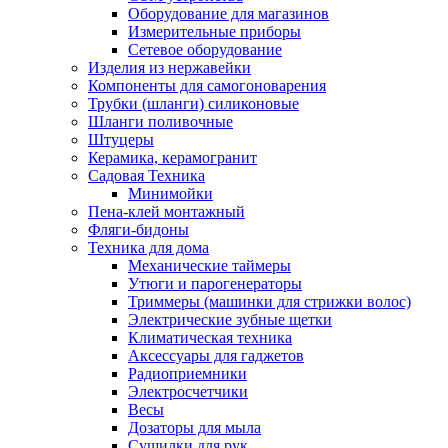
Оборудование для магазинов
Измерительные приборы
Сетевое оборудование
Изделия из нержавейки
Компоненты для самогоноварения
Трубки (шланги) силиконовые
Шланги поливочные
Штуцеры
Керамика, керамогранит
Садовая Техника
Минимойки
Пена-клей монтажный
Фляги-бидоны
Техника для дома
Механические таймеры
Утюги и парогенераторы
Триммеры (машинки для стрижки волос)
Электрические зубные щетки
Климатическая техника
Аксессуары для гаджетов
Радиоприемники
Электросчетчики
Весы
Дозаторы для мыла
Сушилки для рук