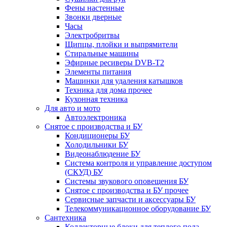
Фены настенные
Звонки дверные
Часы
Электробритвы
Щипцы, плойки и выпрямители
Стиральные машины
Эфирные ресиверы DVB-T2
Элементы питания
Машинки для удаления катышков
Техника для дома прочее
Кухонная техника
Для авто и мото
Автоэлектроника
Снятое с производства и БУ
Кондиционеры БУ
Холодильники БУ
Видеонаблюдение БУ
Система контроля и управление доступом
(СКУД) БУ
Системы звукового оповещения БУ
Снятое с производства и БУ прочее
Сервисные запчасти и аксессуары БУ
Телекоммуникационное оборудование БУ
Сантехника
Коллекторные блоки для теплого пола