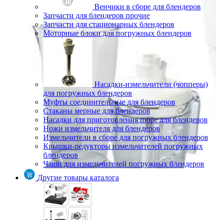
Венчики в сборе для блендеров
Запчасти для блендеров прочие
Запчасти для стационарных блендеров
Моторные блоки для погружных блендеров
Насадки-измельчители (чопперы)
для погружных блендеров
Муфты соединительные для блендеров
Стаканы мерные для блендеров
Насадки для приготовления пюре для блендеров
Ножи измельчителя для блендеров
Измельчители в сборе для погружных блендеров
Крышки-редукторы измельчителей погружных
блендеров
Чаши для измельчителей погружных блендеров
Другие товары каталога