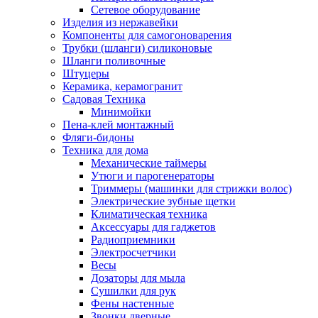
Сетевое оборудование
Изделия из нержавейки
Компоненты для самогоноварения
Трубки (шланги) силиконовые
Шланги поливочные
Штуцеры
Керамика, керамогранит
Садовая Техника
Минимойки
Пена-клей монтажный
Фляги-бидоны
Техника для дома
Механические таймеры
Утюги и парогенераторы
Триммеры (машинки для стрижки волос)
Электрические зубные щетки
Климатическая техника
Аксессуары для гаджетов
Радиоприемники
Электросчетчики
Весы
Дозаторы для мыла
Сушилки для рук
Фены настенные
Звонки дверные