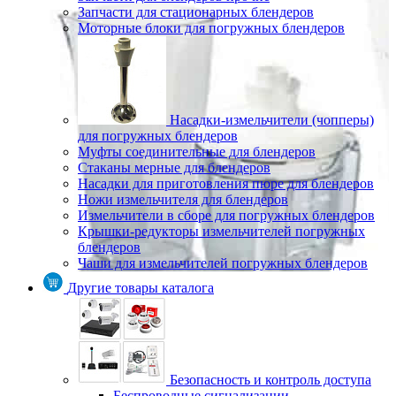
Запчасти для стационарных блендеров
Моторные блоки для погружных блендеров
Насадки-измельчители (чопперы)
для погружных блендеров
Муфты соединительные для блендеров
Стаканы мерные для блендеров
Насадки для приготовления пюре для блендеров
Ножи измельчителя для блендеров
Измельчители в сборе для погружных блендеров
Крышки-редукторы измельчителей погружных
блендеров
Чаши для измельчителей погружных блендеров
Другие товары каталога
Безопасность и контроль доступа
Беспроводные сигнализации