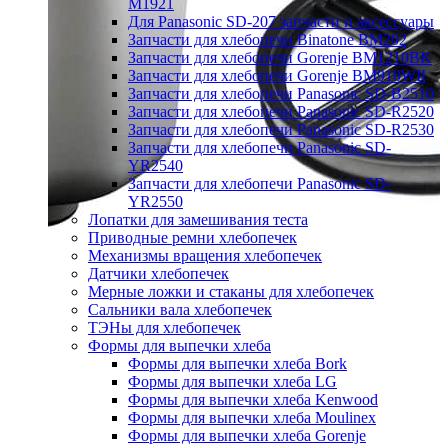
M1921
Для Panasonic SD-207 запчасти и аксессуары
Запчасти для хлебопечи Binatone BM202
Запчасти для хлебопечи Gorenje BM1210BK
Запчасти для хлебопечи Gorenje BM910WII
Запчасти для хлебопечи Panasonic SD-B2510
Запчасти для хлебопечи Panasonic SD-R2520
Запчасти для хлебопечи Panasonic SD-R2530
Запчасти для хлебопечи Panasonic SD-
YR2540
Запчасти для хлебопечи Panasonic SD-
YR2550
Лопатки для замешивания теста
Приводные ремни хлебопечек
Механизмы вращения хлебопечек
Датчики хлебопечек
Мерные ложки и стаканы для хлебопечек
Сальники вала хлебопечек
ТЭНы для хлебопечек
Формы для выпечки хлеба
Формы для выпечки хлеба Bork
Формы для выпечки хлеба LG
Формы для выпечки хлеба Kenwood
Формы для выпечки хлеба Moulinex
Формы для выпечки хлеба Gorenje