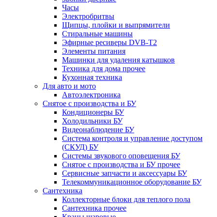
Часы
Электробритвы
Щипцы, плойки и выпрямители
Стиральные машины
Эфирные ресиверы DVB-T2
Элементы питания
Машинки для удаления катышков
Техника для дома прочее
Кухонная техника
Для авто и мото
Автоэлектроника
Снятое с производства и БУ
Кондиционеры БУ
Холодильники БУ
Видеонаблюдение БУ
Система контроля и управление доступом
(СКУД) БУ
Системы звукового оповещения БУ
Снятое с производства и БУ прочее
Сервисные запчасти и аксессуары БУ
Телекоммуникационное оборудование БУ
Сантехника
Коллекторные блоки для теплого пола
Сантехника прочее
Краны шаровые