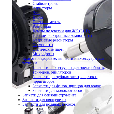
Стабилитроны
Варисторы
Реле
Диоды
Пьезо элементы
Резисторы
Лампы подсветки для ЖК (LCD)
Прочие электронные компоненты
Кварцевые резонаторы
Термостаты
Оптические пары
Микрофоны
Красота и здоровье, запчасти и аксессуары для
техники
Запчасти и аксессуары для электробритв,
тримеров, эпиляторов
Запчасти для зубных электрощеток и
ирригаторов
Запчасти для фенов, щипцов для волос
Запчасти для молокоотсосов
Запчати для бензоинструмента
Запчасти для овощерезок
Запчасти для водяных насосов