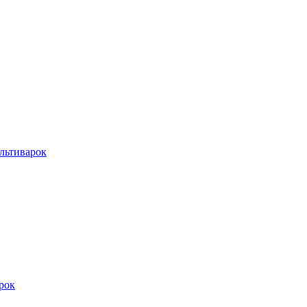
льтиварок
рок