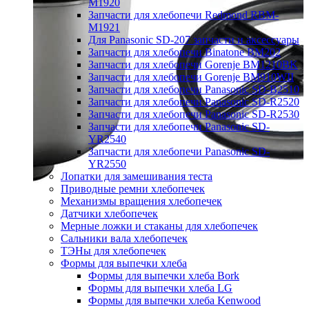
M1920
Запчасти для хлебопечи Redmond RBM-
M1921
Для Panasonic SD-207 запчасти и аксессуары
Запчасти для хлебопечи Binatone BM202
Запчасти для хлебопечи Gorenje BM1210BK
Запчасти для хлебопечи Gorenje BM910WII
Запчасти для хлебопечи Panasonic SD-B2510
Запчасти для хлебопечи Panasonic SD-R2520
Запчасти для хлебопечи Panasonic SD-R2530
Запчасти для хлебопечи Panasonic SD-
YR2540
Запчасти для хлебопечи Panasonic SD-
YR2550
Лопатки для замешивания теста
Приводные ремни хлебопечек
Механизмы вращения хлебопечек
Датчики хлебопечек
Мерные ложки и стаканы для хлебопечек
Сальники вала хлебопечек
ТЭНы для хлебопечек
Формы для выпечки хлеба
Формы для выпечки хлеба Bork
Формы для выпечки хлеба LG
Формы для выпечки хлеба Kenwood