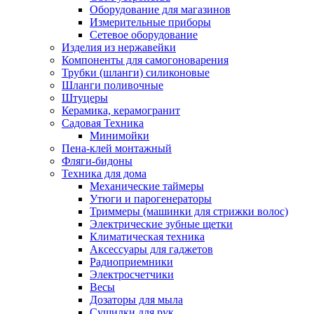
Оборудование для магазинов
Измерительные приборы
Сетевое оборудование
Изделия из нержавейки
Компоненты для самогоноварения
Трубки (шланги) силиконовые
Шланги поливочные
Штуцеры
Керамика, керамогранит
Садовая Техника
Минимойки
Пена-клей монтажный
Фляги-бидоны
Техника для дома
Механические таймеры
Утюги и парогенераторы
Триммеры (машинки для стрижки волос)
Электрические зубные щетки
Климатическая техника
Аксессуары для гаджетов
Радиоприемники
Электросчетчики
Весы
Дозаторы для мыла
Сушилки для рук