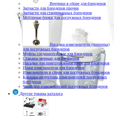
Венчики в сборе для блендеров
Запчасти для блендеров прочие
Запчасти для стационарных блендеров
Моторные блоки для погружных блендеров
Насадки-измельчители (чопперы)
для погружных блендеров
Муфты соединительные для блендеров
Стаканы мерные для блендеров
Насадки для приготовления пюре для блендеров
Ножи измельчителя для блендеров
Измельчители в сборе для погружных блендеров
Крышки-редукторы измельчителей погружных
блендеров
Чаши для измельчителей погружных блендеров
Другие товары каталога