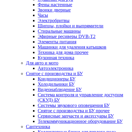
Фены настенные
Звонки дверные
Часы
Электробритвы
Щипцы, плойки и выпрямители
Стиральные машины
Эфирные ресиверы DVB-T2
Элементы питания
Машинки для удаления катышков
Техника для дома прочее
Кухонная техника
Для авто и мото
Автоэлектроника
Снятое с производства и БУ
Кондиционеры БУ
Холодильники БУ
Видеонаблюдение БУ
Система контроля и управление доступом
(СКУД) БУ
Системы звукового оповещения БУ
Снятое с производства и БУ прочее
Сервисные запчасти и аксессуары БУ
Телекоммуникационное оборудование БУ
Сантехника
Коллекторные блоки для теплого пола