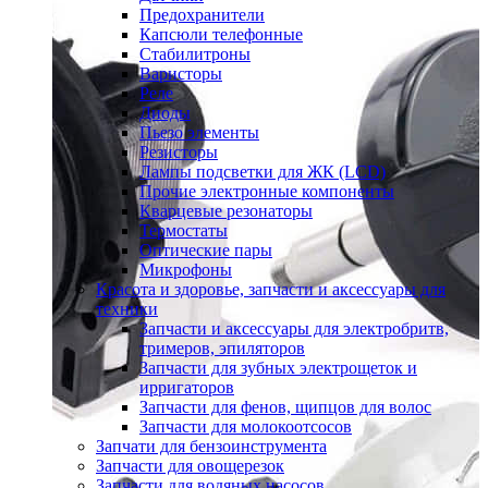
Предохранители
Капсюли телефонные
Стабилитроны
Варисторы
Реле
Диоды
Пьезо элементы
Резисторы
Лампы подсветки для ЖК (LCD)
Прочие электронные компоненты
Кварцевые резонаторы
Термостаты
Оптические пары
Микрофоны
Красота и здоровье, запчасти и аксессуары для
техники
Запчасти и аксессуары для электробритв,
тримеров, эпиляторов
Запчасти для зубных электрощеток и
ирригаторов
Запчасти для фенов, щипцов для волос
Запчасти для молокоотсосов
Запчати для бензоинструмента
Запчасти для овощерезок
Запчасти для водяных насосов