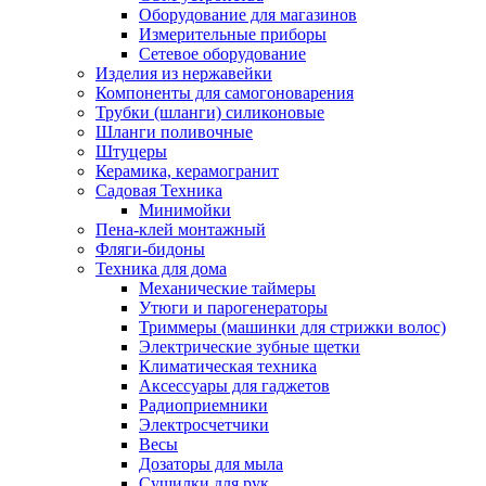
Оборудование для магазинов
Измерительные приборы
Сетевое оборудование
Изделия из нержавейки
Компоненты для самогоноварения
Трубки (шланги) силиконовые
Шланги поливочные
Штуцеры
Керамика, керамогранит
Садовая Техника
Минимойки
Пена-клей монтажный
Фляги-бидоны
Техника для дома
Механические таймеры
Утюги и парогенераторы
Триммеры (машинки для стрижки волос)
Электрические зубные щетки
Климатическая техника
Аксессуары для гаджетов
Радиоприемники
Электросчетчики
Весы
Дозаторы для мыла
Сушилки для рук