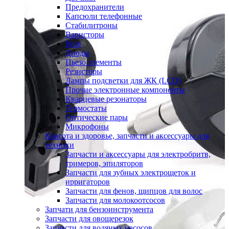
Предохранители
Капсюли телефонные
Стабилитроны
Варисторы
Реле
Диоды
Пьезо элементы
Резисторы
Лампы подсветки для ЖК (LCD)
Прочие электронные компоненты
Кварцевые резонаторы
Термостаты
Оптические пары
Микрофоны
Красота и здоровье, запчасти и аксессуары для
техники
Запчасти и аксессуары для электробритв,
тримеров, эпиляторов
Запчасти для зубных электрощеток и
ирригаторов
Запчасти для фенов, щипцов для волос
Запчасти для молокоотсосов
Запчати для бензоинструмента
Запчасти для овощерезок
Запчасти для водяных насосов