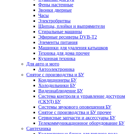
Фены настенные
Звонки дверные
Часы
Электробритвы
Щипцы, плойки и выпрямители
Стиральные машины
Эфирные ресиверы DVB-T2
Элементы питания
Машинки для удаления катышков
Техника для дома прочее
Кухонная техника
Для авто и мото
Автоэлектроника
Снятое с производства и БУ
Кондиционеры БУ
Холодильники БУ
Видеонаблюдение БУ
Система контроля и управление доступом
(СКУД) БУ
Системы звукового оповещения БУ
Снятое с производства и БУ прочее
Сервисные запчасти и аксессуары БУ
Телекоммуникационное оборудование БУ
Сантехника
Коллекторные блоки для теплого пола