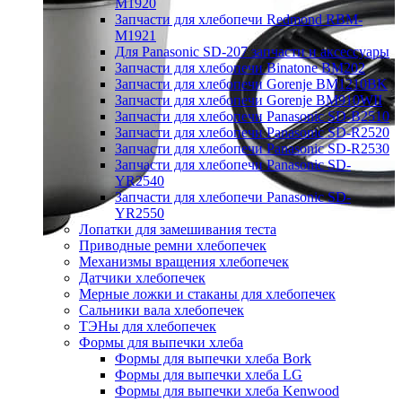
M1920
Запчасти для хлебопечи Redmond RBM-
M1921
Для Panasonic SD-207 запчасти и аксессуары
Запчасти для хлебопечи Binatone BM202
Запчасти для хлебопечи Gorenje BM1210BK
Запчасти для хлебопечи Gorenje BM910WII
Запчасти для хлебопечи Panasonic SD-B2510
Запчасти для хлебопечи Panasonic SD-R2520
Запчасти для хлебопечи Panasonic SD-R2530
Запчасти для хлебопечи Panasonic SD-
YR2540
Запчасти для хлебопечи Panasonic SD-
YR2550
Лопатки для замешивания теста
Приводные ремни хлебопечек
Механизмы вращения хлебопечек
Датчики хлебопечек
Мерные ложки и стаканы для хлебопечек
Сальники вала хлебопечек
ТЭНы для хлебопечек
Формы для выпечки хлеба
Формы для выпечки хлеба Bork
Формы для выпечки хлеба LG
Формы для выпечки хлеба Kenwood