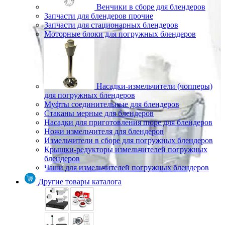
Венчики в сборе для блендеров
Запчасти для блендеров прочие
Запчасти для стационарных блендеров
Моторные блоки для погружных блендеров
Насадки-измельчители (чопперы)
для погружных блендеров
Муфты соединительные для блендеров
Стаканы мерные для блендеров
Насадки для приготовления пюре для блендеров
Ножи измельчителя для блендеров
Измельчители в сборе для погружных блендеров
Крышки-редукторы измельчителей погружных
блендеров
Чаши для измельчителей погружных блендеров
Другие товары каталога