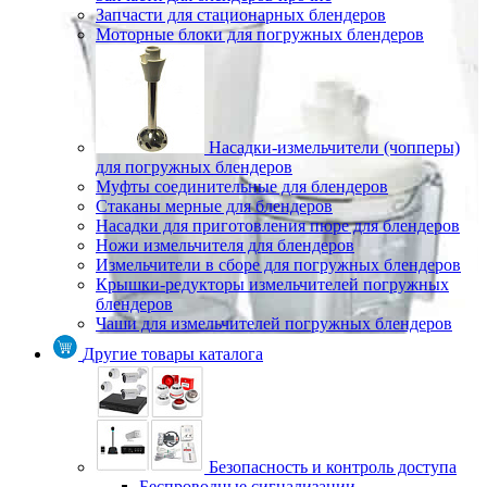
Запчасти для стационарных блендеров
Моторные блоки для погружных блендеров
Насадки-измельчители (чопперы)
для погружных блендеров
Муфты соединительные для блендеров
Стаканы мерные для блендеров
Насадки для приготовления пюре для блендеров
Ножи измельчителя для блендеров
Измельчители в сборе для погружных блендеров
Крышки-редукторы измельчителей погружных
блендеров
Чаши для измельчителей погружных блендеров
Другие товары каталога
Безопасность и контроль доступа
Беспроводные сигнализации