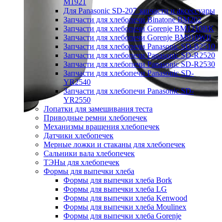
M1921
Для Panasonic SD-207 запчасти и аксессуары
Запчасти для хлебопечи Binatone BM202
Запчасти для хлебопечи Gorenje BM1210BK
Запчасти для хлебопечи Gorenje BM910WII
Запчасти для хлебопечи Panasonic SD-B2510
Запчасти для хлебопечи Panasonic SD-R2520
Запчасти для хлебопечи Panasonic SD-R2530
Запчасти для хлебопечи Panasonic SD-
YR2540
Запчасти для хлебопечи Panasonic SD-
YR2550
Лопатки для замешивания теста
Приводные ремни хлебопечек
Механизмы вращения хлебопечек
Датчики хлебопечек
Мерные ложки и стаканы для хлебопечек
Сальники вала хлебопечек
ТЭНы для хлебопечек
Формы для выпечки хлеба
Формы для выпечки хлеба Bork
Формы для выпечки хлеба LG
Формы для выпечки хлеба Kenwood
Формы для выпечки хлеба Moulinex
Формы для выпечки хлеба Gorenje