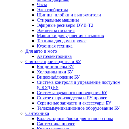
Часы
Электробритвы
Щипцы, плойки и выпрямители
Стиральные машины
Эфирные ресиверы DVB-T2
Элементы питания
Машинки для удаления катышков
Техника для дома прочее
Кухонная техника
Для авто и мото
Автоэлектроника
Снятое с производства и БУ
Кондиционеры БУ
Холодильники БУ
Видеонаблюдение БУ
Система контроля и управление доступом
(СКУД) БУ
Системы звукового оповещения БУ
Снятое с производства и БУ прочее
Сервисные запчасти и аксессуары БУ
Телекоммуникационное оборудование БУ
Сантехника
Коллекторные блоки для теплого пола
Сантехника прочее
Краны шаровые