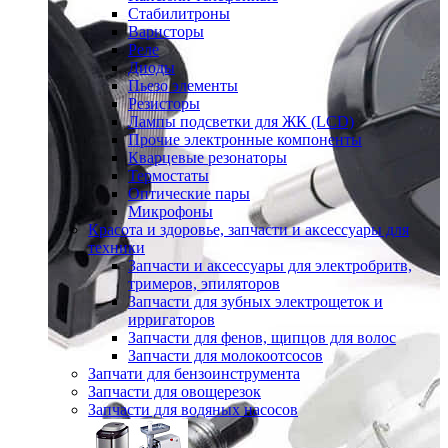
Стабилитроны
Варисторы
Реле
Диоды
Пьезо элементы
Резисторы
Лампы подсветки для ЖК (LCD)
Прочие электронные компоненты
Кварцевые резонаторы
Термостаты
Оптические пары
Микрофоны
Красота и здоровье, запчасти и аксессуары для
техники
Запчасти и аксессуары для электробритв,
тримеров, эпиляторов
Запчасти для зубных электрощеток и
ирригаторов
Запчасти для фенов, щипцов для волос
Запчасти для молокоотсосов
Запчати для бензоинструмента
Запчасти для овощерезок
Запчасти для водяных насосов