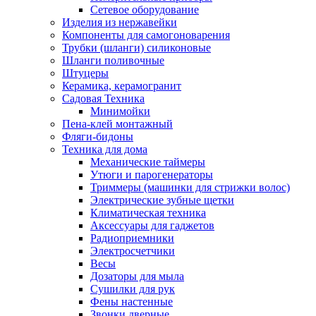
Сетевое оборудование
Изделия из нержавейки
Компоненты для самогоноварения
Трубки (шланги) силиконовые
Шланги поливочные
Штуцеры
Керамика, керамогранит
Садовая Техника
Минимойки
Пена-клей монтажный
Фляги-бидоны
Техника для дома
Механические таймеры
Утюги и парогенераторы
Триммеры (машинки для стрижки волос)
Электрические зубные щетки
Климатическая техника
Аксессуары для гаджетов
Радиоприемники
Электросчетчики
Весы
Дозаторы для мыла
Сушилки для рук
Фены настенные
Звонки дверные