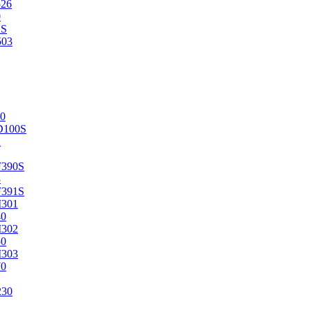
526
0
2S
503
0
D100S
2
F390S
3
F391S
M301
40
M302
50
M303
70
230