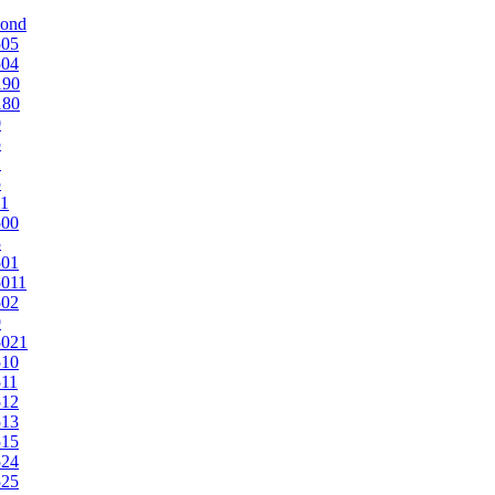
mond
505
504
190
180
0
5
1
5
1
500
3
501
011
502
9
5021
510
11
512
513
515
524
525