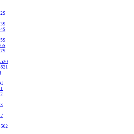
2
22S
23S
24S
25S
26S
27S
4520
4521
3
5
31
51
52
6
53
6
27
1
4502
4