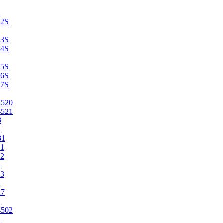
2
22S
23S
24S
25S
26S
27S
4520
4521
3
5
31
51
52
6
53
6
27
1
4502
4