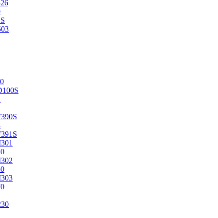
526
0
2S
503
0
D100S
2
F390S
3
F391S
M301
40
M302
50
M303
70
230