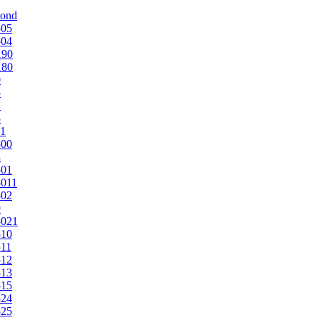
mond
505
504
190
180
0
5
1
5
1
500
3
501
011
502
9
5021
510
11
512
513
515
524
525