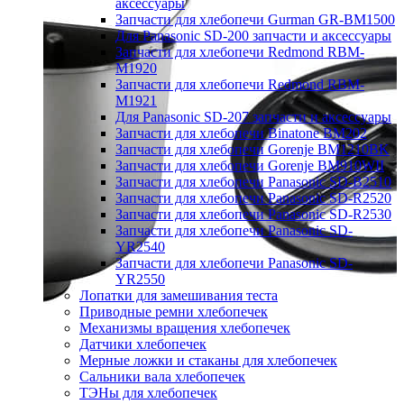
аксессуары
Запчасти для хлебопечи Gurman GR-BM1500
Для Panasonic SD-200 запчасти и аксессуары
Запчасти для хлебопечи Redmond RBM-
M1920
Запчасти для хлебопечи Redmond RBM-
M1921
Для Panasonic SD-207 запчасти и аксессуары
Запчасти для хлебопечи Binatone BM202
Запчасти для хлебопечи Gorenje BM1210BK
Запчасти для хлебопечи Gorenje BM910WII
Запчасти для хлебопечи Panasonic SD-B2510
Запчасти для хлебопечи Panasonic SD-R2520
Запчасти для хлебопечи Panasonic SD-R2530
Запчасти для хлебопечи Panasonic SD-
YR2540
Запчасти для хлебопечи Panasonic SD-
YR2550
Лопатки для замешивания теста
Приводные ремни хлебопечек
Механизмы вращения хлебопечек
Датчики хлебопечек
Мерные ложки и стаканы для хлебопечек
Сальники вала хлебопечек
ТЭНы для хлебопечек