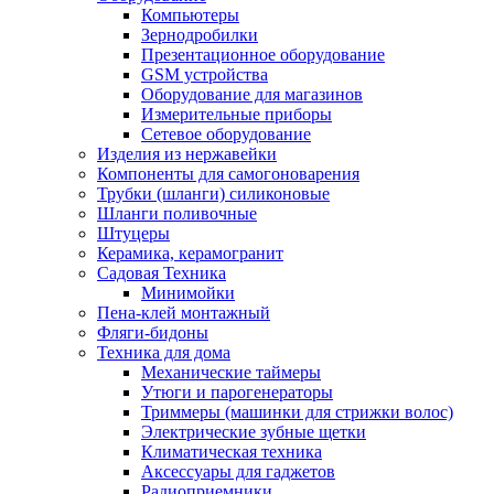
Компьютеры
Зернодробилки
Презентационное оборудование
GSM устройства
Оборудование для магазинов
Измерительные приборы
Сетевое оборудование
Изделия из нержавейки
Компоненты для самогоноварения
Трубки (шланги) силиконовые
Шланги поливочные
Штуцеры
Керамика, керамогранит
Садовая Техника
Минимойки
Пена-клей монтажный
Фляги-бидоны
Техника для дома
Механические таймеры
Утюги и парогенераторы
Триммеры (машинки для стрижки волос)
Электрические зубные щетки
Климатическая техника
Аксессуары для гаджетов
Радиоприемники