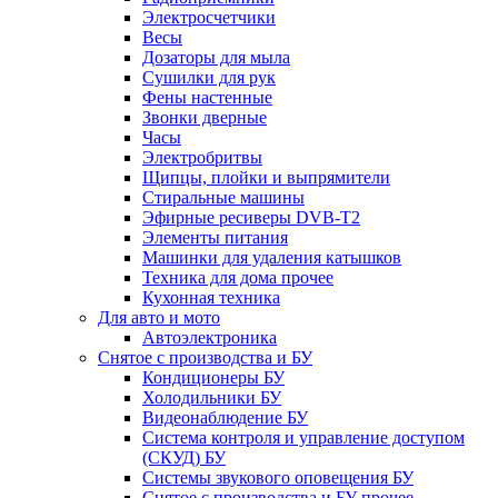
Электросчетчики
Весы
Дозаторы для мыла
Сушилки для рук
Фены настенные
Звонки дверные
Часы
Электробритвы
Щипцы, плойки и выпрямители
Стиральные машины
Эфирные ресиверы DVB-T2
Элементы питания
Машинки для удаления катышков
Техника для дома прочее
Кухонная техника
Для авто и мото
Автоэлектроника
Снятое с производства и БУ
Кондиционеры БУ
Холодильники БУ
Видеонаблюдение БУ
Система контроля и управление доступом
(СКУД) БУ
Системы звукового оповещения БУ
Снятое с производства и БУ прочее