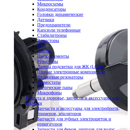
Микросхемы
Конденсаторы
Головки динамические
Датчики
Предохранители
Капсюли телефонные
Стабилитроны
Варисторы
Реле
Диоды
Пьезо элементы
Резисторы
Лампы подсветки для ЖК (LCD)
Прочие электронные компоненты
Кварцевые резонаторы
Термостаты
Оптические пары
Микрофоны
Красота и здоровье, запчасти и аксессуары для
техники
Запчасти и аксессуары для электробритв,
тримеров, эпиляторов
Запчасти для зубных электрощеток и
ирригаторов
Запчасти для фенов, щипцов для волос