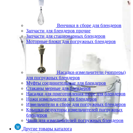
Венчики в сборе для блендеров
Запчасти для блендеров прочие
Запчасти для стационарных блендеров
Моторные блоки для погружных блендеров
Насадки-измельчители (чопперы)
для погружных блендеров
Муфты соединительные для блендеров
Стаканы мерные для блендеров
Насадки для приготовления пюре для блендеров
Ножи измельчителя для блендеров
Измельчители в сборе для погружных блендеров
Крышки-редукторы измельчителей погружных
блендеров
Чаши для измельчителей погружных блендеров
Другие товары каталога