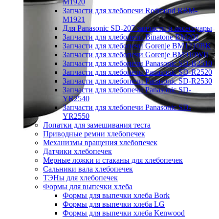
M1920
Запчасти для хлебопечи Redmond RBM-
M1921
Для Panasonic SD-207 запчасти и аксессуары
Запчасти для хлебопечи Binatone BM202
Запчасти для хлебопечи Gorenje BM1210BK
Запчасти для хлебопечи Gorenje BM910WII
Запчасти для хлебопечи Panasonic SD-B2510
Запчасти для хлебопечи Panasonic SD-R2520
Запчасти для хлебопечи Panasonic SD-R2530
Запчасти для хлебопечи Panasonic SD-
YR2540
Запчасти для хлебопечи Panasonic SD-
YR2550
Лопатки для замешивания теста
Приводные ремни хлебопечек
Механизмы вращения хлебопечек
Датчики хлебопечек
Мерные ложки и стаканы для хлебопечек
Сальники вала хлебопечек
ТЭНы для хлебопечек
Формы для выпечки хлеба
Формы для выпечки хлеба Bork
Формы для выпечки хлеба LG
Формы для выпечки хлеба Kenwood