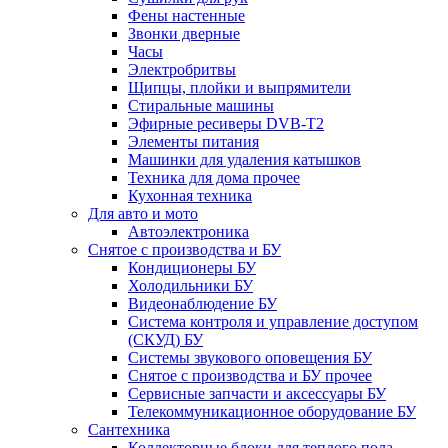
Фены настенные
Звонки дверные
Часы
Электробритвы
Щипцы, плойки и выпрямители
Стиральные машины
Эфирные ресиверы DVB-T2
Элементы питания
Машинки для удаления катышков
Техника для дома прочее
Кухонная техника
Для авто и мото
Автоэлектроника
Снятое с производства и БУ
Кондиционеры БУ
Холодильники БУ
Видеонаблюдение БУ
Система контроля и управление доступом
(СКУД) БУ
Системы звукового оповещения БУ
Снятое с производства и БУ прочее
Сервисные запчасти и аксессуары БУ
Телекоммуникационное оборудование БУ
Сантехника
Коллекторные блоки для теплого пола