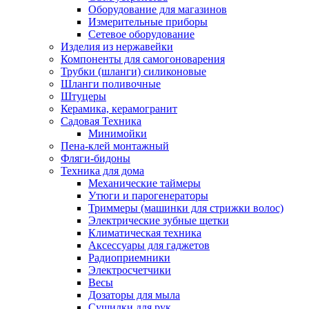
Оборудование для магазинов
Измерительные приборы
Сетевое оборудование
Изделия из нержавейки
Компоненты для самогоноварения
Трубки (шланги) силиконовые
Шланги поливочные
Штуцеры
Керамика, керамогранит
Садовая Техника
Минимойки
Пена-клей монтажный
Фляги-бидоны
Техника для дома
Механические таймеры
Утюги и парогенераторы
Триммеры (машинки для стрижки волос)
Электрические зубные щетки
Климатическая техника
Аксессуары для гаджетов
Радиоприемники
Электросчетчики
Весы
Дозаторы для мыла
Сушилки для рук