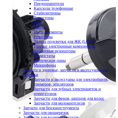
Предохранители
Капсюли телефонные
Стабилитроны
Варисторы
Реле
Диоды
Пьезо элементы
Резисторы
Лампы подсветки для ЖК (LCD)
Прочие электронные компоненты
Кварцевые резонаторы
Термостаты
Оптические пары
Микрофоны
Красота и здоровье, запчасти и аксессуары для
техники
Запчасти и аксессуары для электробритв,
тримеров, эпиляторов
Запчасти для зубных электрощеток и
ирригаторов
Запчасти для фенов, щипцов для волос
Запчасти для молокоотсосов
Запчати для бензоинструмента
Запчасти для овощерезок
Запчасти для водяных насосов