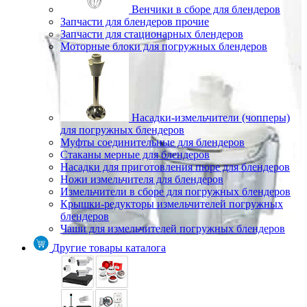
Венчики в сборе для блендеров
Запчасти для блендеров прочие
Запчасти для стационарных блендеров
Моторные блоки для погружных блендеров
Насадки-измельчители (чопперы)
для погружных блендеров
Муфты соединительные для блендеров
Стаканы мерные для блендеров
Насадки для приготовления пюре для блендеров
Ножи измельчителя для блендеров
Измельчители в сборе для погружных блендеров
Крышки-редукторы измельчителей погружных
блендеров
Чаши для измельчителей погружных блендеров
Другие товары каталога