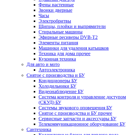
Фены настенные
Звонки дверные
Часы
Электробритвы
Щипцы, плойки и выпрямители
Стиральные машины
Эфирные ресиверы DVB-T2
Элементы питания
Машинки для удаления катышков
Техника для дома прочее
Кухонная техника
Для авто и мото
Автоэлектроника
Снятое с производства и БУ
Кондиционеры БУ
Холодильники БУ
Видеонаблюдение БУ
Система контроля и управление доступом
(СКУД) БУ
Системы звукового оповещения БУ
Снятое с производства и БУ прочее
Сервисные запчасти и аксессуары БУ
Телекоммуникационное оборудование БУ
Сантехника
Коллекторные блоки для теплого пола