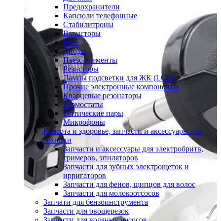
Предохранители
Капсюли телефонные
Стабилитроны
Варисторы
Реле
Диоды
Пьезо элементы
Резисторы
Лампы подсветки для ЖК (LCD)
Прочие электронные компоненты
Кварцевые резонаторы
Термостаты
Оптические пары
Микрофоны
Красота и здоровье, запчасти и аксессуары для
техники
Запчасти и аксессуары для электробритв,
тримеров, эпиляторов
Запчасти для зубных электрощеток и
ирригаторов
Запчасти для фенов, щипцов для волос
Запчасти для молокоотсосов
Запчати для бензоинструмента
Запчасти для овощерезок
Запчасти для водяных насосов