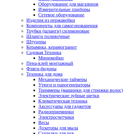
Оборудование для магазинов
Измерительные приборы
Сетевое оборудование
Изделия из нержавейки
Компоненты для самогоноварения
Трубки (шланги) силиконовые
Шланги поливочные
Штуцеры
Керамика, керамогранит
Садовая Техника
Минимойки
Пена-клей монтажный
Фляги-бидоны
Техника для дома
Механические таймеры
Утюги и парогенераторы
Триммеры (машинки для стрижки волос)
Электрические зубные щетки
Климатическая техника
Аксессуары для гаджетов
Радиоприемники
Электросчетчики
Весы
Дозаторы для мыла
Сушилки для рук