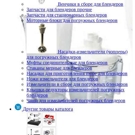
Венчики в сборе для блендеров
Запчасти для блендеров прочие
Запчасти для стационарных блендеров
Моторные блоки для погружных блендеров
Насадки-измельчители (чопперы)
для погружных блендеров
Муфты соединительные для блендеров
Стаканы мерные для блендеров
Насадки для приготовления пюре для блендеров
Ножи измельчителя для блендеров
Измельчители в сборе для погружных блендеров
Крышки-редукторы измельчителей погружных
блендеров
Чаши для измельчителей погружных блендеров
Другие товары каталога