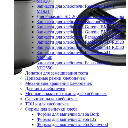
M1920
Запчасти для хлебопечи Redmond RBM-
M1921
Для Panasonic SD-207 запчасти и аксессуары
Запчасти для хлебопечи Binatone BM202
Запчасти для хлебопечи Gorenje BM1210BK
Запчасти для хлебопечи Gorenje BM910WII
Запчасти для хлебопечи Panasonic SD-B2510
Запчасти для хлебопечи Panasonic SD-R2520
Запчасти для хлебопечи Panasonic SD-R2530
Запчасти для хлебопечи Panasonic SD-
YR2540
Запчасти для хлебопечи Panasonic SD-
YR2550
Лопатки для замешивания теста
Приводные ремни хлебопечек
Механизмы вращения хлебопечек
Датчики хлебопечек
Мерные ложки и стаканы для хлебопечек
Сальники вала хлебопечек
ТЭНы для хлебопечек
Формы для выпечки хлеба
Формы для выпечки хлеба Bork
Формы для выпечки хлеба LG
Формы для выпечки хлеба Kenwood