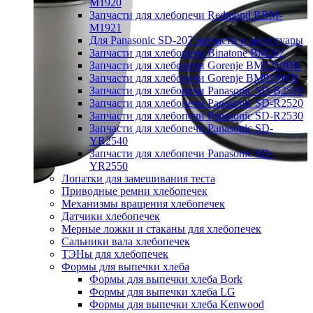
M1920
Запчасти для хлебопечи Redmond RBM-
M1921
Для Panasonic SD-207 запчасти и аксессуары
Запчасти для хлебопечи Binatone BM202
Запчасти для хлебопечи Gorenje BM1210BK
Запчасти для хлебопечи Gorenje BM910WII
Запчасти для хлебопечи Panasonic SD-B2510
Запчасти для хлебопечи Panasonic SD-R2520
Запчасти для хлебопечи Panasonic SD-R2530
Запчасти для хлебопечи Panasonic SD-
YR2540
Запчасти для хлебопечи Panasonic SD-
YR2550
Лопатки для замешивания теста
Приводные ремни хлебопечек
Механизмы вращения хлебопечек
Датчики хлебопечек
Мерные ложки и стаканы для хлебопечек
Сальники вала хлебопечек
ТЭНы для хлебопечек
Формы для выпечки хлеба
Формы для выпечки хлеба Bork
Формы для выпечки хлеба LG
Формы для выпечки хлеба Kenwood