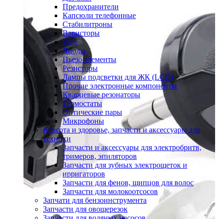
Предохранители
Капсюли телефонные
Стабилитроны
Варисторы
Реле
Диоды
Пьезо элементы
Резисторы
Лампы подсветки для ЖК (LCD)
Прочие электронные компоненты
Кварцевые резонаторы
Термостаты
Оптические пары
Микрофоны
Красота и здоровье, запчасти и аксессуары для
техники
Запчасти и аксессуары для электробритв,
тримеров, эпиляторов
Запчасти для зубных электрощеток и
ирригаторов
Запчасти для фенов, щипцов для волос
Запчасти для молокоотсосов
Запчати для бензоинструмента
Запчасти для овощерезок
Запчасти для водяных насосов