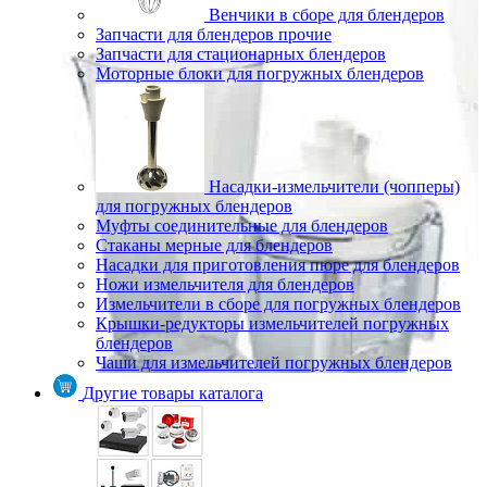
Венчики в сборе для блендеров
Запчасти для блендеров прочие
Запчасти для стационарных блендеров
Моторные блоки для погружных блендеров
Насадки-измельчители (чопперы)
для погружных блендеров
Муфты соединительные для блендеров
Стаканы мерные для блендеров
Насадки для приготовления пюре для блендеров
Ножи измельчителя для блендеров
Измельчители в сборе для погружных блендеров
Крышки-редукторы измельчителей погружных
блендеров
Чаши для измельчителей погружных блендеров
Другие товары каталога