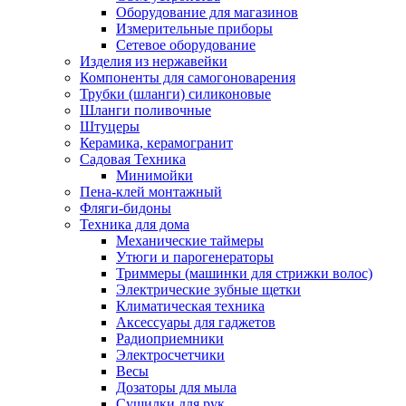
Оборудование для магазинов
Измерительные приборы
Сетевое оборудование
Изделия из нержавейки
Компоненты для самогоноварения
Трубки (шланги) силиконовые
Шланги поливочные
Штуцеры
Керамика, керамогранит
Садовая Техника
Минимойки
Пена-клей монтажный
Фляги-бидоны
Техника для дома
Механические таймеры
Утюги и парогенераторы
Триммеры (машинки для стрижки волос)
Электрические зубные щетки
Климатическая техника
Аксессуары для гаджетов
Радиоприемники
Электросчетчики
Весы
Дозаторы для мыла
Сушилки для рук