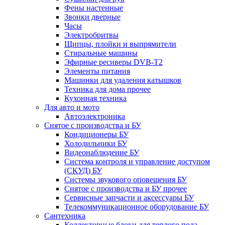
Фены настенные
Звонки дверные
Часы
Электробритвы
Щипцы, плойки и выпрямители
Стиральные машины
Эфирные ресиверы DVB-T2
Элементы питания
Машинки для удаления катышков
Техника для дома прочее
Кухонная техника
Для авто и мото
Автоэлектроника
Снятое с производства и БУ
Кондиционеры БУ
Холодильники БУ
Видеонаблюдение БУ
Система контроля и управление доступом
(СКУД) БУ
Системы звукового оповещения БУ
Снятое с производства и БУ прочее
Сервисные запчасти и аксессуары БУ
Телекоммуникационное оборудование БУ
Сантехника
Коллекторные блоки для теплого пола