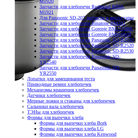
M1920
Запчасти для хлебопечи Redmond RBM-
M1921
Для Panasonic SD-207 запчасти и аксессуары
Запчасти для хлебопечи Binatone BM202
Запчасти для хлебопечи Gorenje BM1210BK
Запчасти для хлебопечи Gorenje BM910WII
Запчасти для хлебопечи Panasonic SD-B2510
Запчасти для хлебопечи Panasonic SD-R2520
Запчасти для хлебопечи Panasonic SD-R2530
Запчасти для хлебопечи Panasonic SD-
YR2540
Запчасти для хлебопечи Panasonic SD-
YR2550
Лопатки для замешивания теста
Приводные ремни хлебопечек
Механизмы вращения хлебопечек
Датчики хлебопечек
Мерные ложки и стаканы для хлебопечек
Сальники вала хлебопечек
ТЭНы для хлебопечек
Формы для выпечки хлеба
Формы для выпечки хлеба Bork
Формы для выпечки хлеба LG
Формы для выпечки хлеба Kenwood