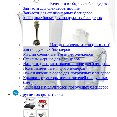
Венчики в сборе для блендеров
Запчасти для блендеров прочие
Запчасти для стационарных блендеров
Моторные блоки для погружных блендеров
Насадки-измельчители (чопперы)
для погружных блендеров
Муфты соединительные для блендеров
Стаканы мерные для блендеров
Насадки для приготовления пюре для блендеров
Ножи измельчителя для блендеров
Измельчители в сборе для погружных блендеров
Крышки-редукторы измельчителей погружных
блендеров
Чаши для измельчителей погружных блендеров
Другие товары каталога