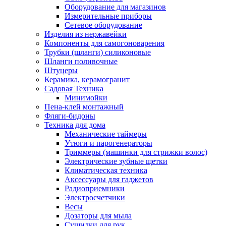
Оборудование для магазинов
Измерительные приборы
Сетевое оборудование
Изделия из нержавейки
Компоненты для самогоноварения
Трубки (шланги) силиконовые
Шланги поливочные
Штуцеры
Керамика, керамогранит
Садовая Техника
Минимойки
Пена-клей монтажный
Фляги-бидоны
Техника для дома
Механические таймеры
Утюги и парогенераторы
Триммеры (машинки для стрижки волос)
Электрические зубные щетки
Климатическая техника
Аксессуары для гаджетов
Радиоприемники
Электросчетчики
Весы
Дозаторы для мыла
Сушилки для рук