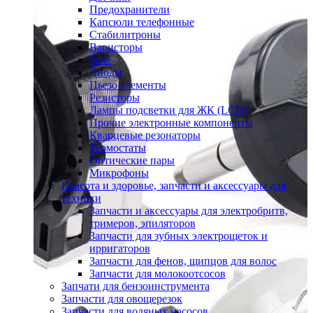
Предохранители
Капсюли телефонные
Стабилитроны
Варисторы
Реле
Диоды
Пьезо элементы
Резисторы
Лампы подсветки для ЖК (LCD)
Прочие электронные компоненты
Кварцевые резонаторы
Термостаты
Оптические пары
Микрофоны
Красота и здоровье, запчасти и аксессуары для
техники
Запчасти и аксессуары для электробритв,
тримеров, эпиляторов
Запчасти для зубных электрощеток и
ирригаторов
Запчасти для фенов, щипцов для волос
Запчасти для молокоотсосов
Запчати для бензоинструмента
Запчасти для овощерезок
Запчасти для водяных насосов