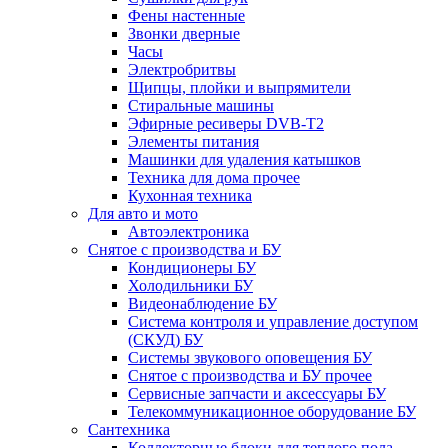
Фены настенные
Звонки дверные
Часы
Электробритвы
Щипцы, плойки и выпрямители
Стиральные машины
Эфирные ресиверы DVB-T2
Элементы питания
Машинки для удаления катышков
Техника для дома прочее
Кухонная техника
Для авто и мото
Автоэлектроника
Снятое с производства и БУ
Кондиционеры БУ
Холодильники БУ
Видеонаблюдение БУ
Система контроля и управление доступом
(СКУД) БУ
Системы звукового оповещения БУ
Снятое с производства и БУ прочее
Сервисные запчасти и аксессуары БУ
Телекоммуникационное оборудование БУ
Сантехника
Коллекторные блоки для теплого пола