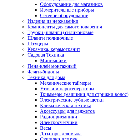
Оборудование для магазинов
Измерительные приборы
Сетевое оборудование
Изделия из нержавейки
Компоненты для самогоноварения
Трубки (шланги) силиконовые
Шланги поливочные
Штуцеры
Керамика, керамогранит
Садовая Техника
Минимойки
Пена-клей монтажный
Фляги-бидоны
Техника для дома
Механические таймеры
Утюги и парогенераторы
Триммеры (машинки для стрижки волос)
Электрические зубные щетки
Климатическая техника
Аксессуары для гаджетов
Радиоприемники
Электросчетчики
Весы
Дозаторы для мыла
Сушилки для рук