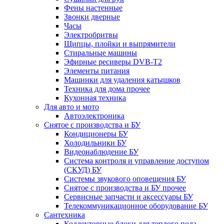
Фены настенные
Звонки дверные
Часы
Электробритвы
Щипцы, плойки и выпрямители
Стиральные машины
Эфирные ресиверы DVB-T2
Элементы питания
Машинки для удаления катышков
Техника для дома прочее
Кухонная техника
Для авто и мото
Автоэлектроника
Снятое с производства и БУ
Кондиционеры БУ
Холодильники БУ
Видеонаблюдение БУ
Система контроля и управление доступом
(СКУД) БУ
Системы звукового оповещения БУ
Снятое с производства и БУ прочее
Сервисные запчасти и аксессуары БУ
Телекоммуникационное оборудование БУ
Сантехника
Коллекторные блоки для теплого пола