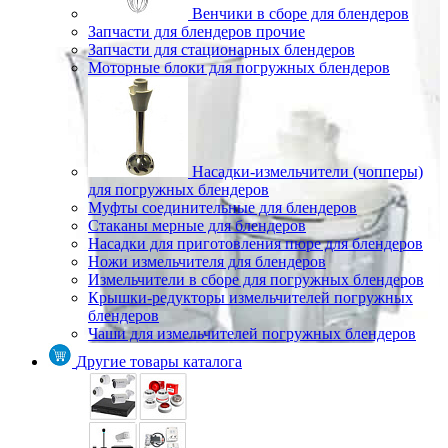
Венчики в сборе для блендеров
Запчасти для блендеров прочие
Запчасти для стационарных блендеров
Моторные блоки для погружных блендеров
Насадки-измельчители (чопперы)
для погружных блендеров
Муфты соединительные для блендеров
Стаканы мерные для блендеров
Насадки для приготовления пюре для блендеров
Ножи измельчителя для блендеров
Измельчители в сборе для погружных блендеров
Крышки-редукторы измельчителей погружных
блендеров
Чаши для измельчителей погружных блендеров
Другие товары каталога