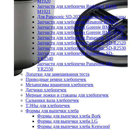
M1920
Запчасти для хлебопечи Redmond RBM-
M1921
Для Panasonic SD-207 запчасти и аксессуары
Запчасти для хлебопечи Binatone BM202
Запчасти для хлебопечи Gorenje BM1210BK
Запчасти для хлебопечи Gorenje BM910WII
Запчасти для хлебопечи Panasonic SD-B2510
Запчасти для хлебопечи Panasonic SD-R2520
Запчасти для хлебопечи Panasonic SD-R2530
Запчасти для хлебопечи Panasonic SD-
YR2540
Запчасти для хлебопечи Panasonic SD-
YR2550
Лопатки для замешивания теста
Приводные ремни хлебопечек
Механизмы вращения хлебопечек
Датчики хлебопечек
Мерные ложки и стаканы для хлебопечек
Сальники вала хлебопечек
ТЭНы для хлебопечек
Формы для выпечки хлеба
Формы для выпечки хлеба Bork
Формы для выпечки хлеба LG
Формы для выпечки хлеба Kenwood