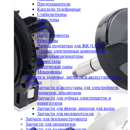
Предохранители
Капсюли телефонные
Стабилитроны
Варисторы
Реле
Диоды
Пьезо элементы
Резисторы
Лампы подсветки для ЖК (LCD)
Прочие электронные компоненты
Кварцевые резонаторы
Термостаты
Оптические пары
Микрофоны
Красота и здоровье, запчасти и аксессуары для
техники
Запчасти и аксессуары для электробритв,
тримеров, эпиляторов
Запчасти для зубных электрощеток и
ирригаторов
Запчасти для фенов, щипцов для волос
Запчасти для молокоотсосов
Запчати для бензоинструмента
Запчасти для овощерезок
Запчасти для водяных насосов