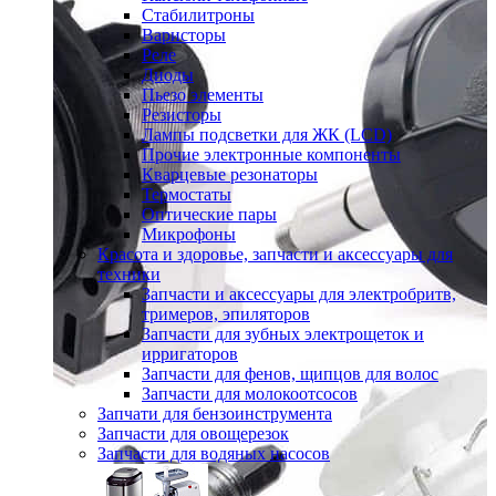
Стабилитроны
Варисторы
Реле
Диоды
Пьезо элементы
Резисторы
Лампы подсветки для ЖК (LCD)
Прочие электронные компоненты
Кварцевые резонаторы
Термостаты
Оптические пары
Микрофоны
Красота и здоровье, запчасти и аксессуары для
техники
Запчасти и аксессуары для электробритв,
тримеров, эпиляторов
Запчасти для зубных электрощеток и
ирригаторов
Запчасти для фенов, щипцов для волос
Запчасти для молокоотсосов
Запчати для бензоинструмента
Запчасти для овощерезок
Запчасти для водяных насосов