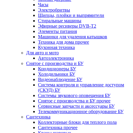
Часы
Электробритвы
Щипцы, плойки и выпрямители
Стиральные машины
Эфирные ресиверы DVB-T2
Элементы питания
Машинки для удаления катышков
Техника для дома прочее
Кухонная техника
Для авто и мото
Автоэлектроника
Снятое с производства и БУ
Кондиционеры БУ
Холодильники БУ
Видеонаблюдение БУ
Система контроля и управление доступом
(СКУД) БУ
Системы звукового оповещения БУ
Снятое с производства и БУ прочее
Сервисные запчасти и аксессуары БУ
Телекоммуникационное оборудование БУ
Сантехника
Коллекторные блоки для теплого пола
Сантехника прочее
Краны шаровые