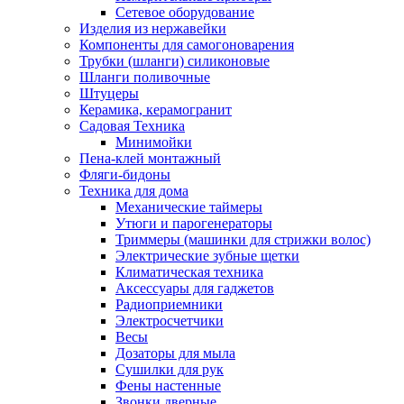
Сетевое оборудование
Изделия из нержавейки
Компоненты для самогоноварения
Трубки (шланги) силиконовые
Шланги поливочные
Штуцеры
Керамика, керамогранит
Садовая Техника
Минимойки
Пена-клей монтажный
Фляги-бидоны
Техника для дома
Механические таймеры
Утюги и парогенераторы
Триммеры (машинки для стрижки волос)
Электрические зубные щетки
Климатическая техника
Аксессуары для гаджетов
Радиоприемники
Электросчетчики
Весы
Дозаторы для мыла
Сушилки для рук
Фены настенные
Звонки дверные