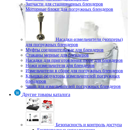
Запчасти для стационарных блендеров
Моторные блоки для погружных блендеров
Насадки-измельчители (чопперы)
для погружных блендеров
Муфты соединительные для блендеров
Стаканы мерные для блендеров
Насадки для приготовления пюре для блендеров
Ножи измельчителя для блендеров
Измельчители в сборе для погружных блендеров
Крышки-редукторы измельчителей погружных
блендеров
Чаши для измельчителей погружных блендеров
Другие товары каталога
Безопасность и контроль доступа
Беспроводные сигнализации