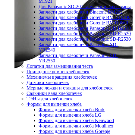
M1921
Для Panasonic SD-207 запчасти и аксессуары
Запчасти для хлебопечи Binatone BM202
Запчасти для хлебопечи Gorenje BM1210BK
Запчасти для хлебопечи Gorenje BM910WII
Запчасти для хлебопечи Panasonic SD-B2510
Запчасти для хлебопечи Panasonic SD-R2520
Запчасти для хлебопечи Panasonic SD-R2530
Запчасти для хлебопечи Panasonic SD-
YR2540
Запчасти для хлебопечи Panasonic SD-
YR2550
Лопатки для замешивания теста
Приводные ремни хлебопечек
Механизмы вращения хлебопечек
Датчики хлебопечек
Мерные ложки и стаканы для хлебопечек
Сальники вала хлебопечек
ТЭНы для хлебопечек
Формы для выпечки хлеба
Формы для выпечки хлеба Bork
Формы для выпечки хлеба LG
Формы для выпечки хлеба Kenwood
Формы для выпечки хлеба Moulinex
Формы для выпечки хлеба Gorenje