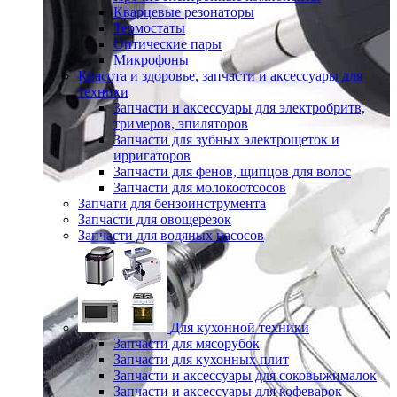
Кварцевые резонаторы
Термостаты
Оптические пары
Микрофоны
Красота и здоровье, запчасти и аксессуары для
техники
Запчасти и аксессуары для электробритв,
тримеров, эпиляторов
Запчасти для зубных электрощеток и
ирригаторов
Запчасти для фенов, щипцов для волос
Запчасти для молокоотсосов
Запчати для бензоинструмента
Запчасти для овощерезок
Запчасти для водяных насосов
Для кухонной техники
Запчасти для мясорубок
Запчасти для кухонных плит
Запчасти и аксессуары для соковыжималок
Запчасти и аксессуары для кофеварок