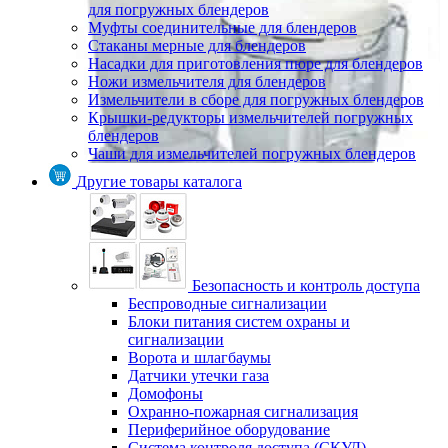
для погружных блендеров
Муфты соединительные для блендеров
Стаканы мерные для блендеров
Насадки для приготовления пюре для блендеров
Ножи измельчителя для блендеров
Измельчители в сборе для погружных блендеров
Крышки-редукторы измельчителей погружных
блендеров
Чаши для измельчителей погружных блендеров
Другие товары каталога
Безопасность и контроль доступа
Беспроводные сигнализации
Блоки питания систем охраны и
сигнализации
Ворота и шлагбаумы
Датчики утечки газа
Домофоны
Охранно-пожарная сигнализация
Периферийное оборудование
Система контроля доступа (СКУД)