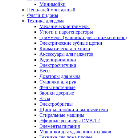
Минимойки
Пена-клей монтажный
Фляги-бидоны
Техника для дома
Механические таймеры
Утюги и парогенераторы
Триммеры (машинки для стрижки волос)
Электрические зубные щетки
Климатическая техника
Аксессуары для гаджетов
Радиоприемники
Электросчетчики
Весы
Дозаторы для мыла
Сушилки для рук
Фены настенные
Звонки дверные
Часы
Электробритвы
Щипцы, плойки и выпрямители
Стиральные машины
Эфирные ресиверы DVB-T2
Элементы питания
Машинки для удаления катышков
Техника для дома прочее