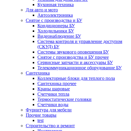
Кухонная техника
Для авто и мото
Автоэлектроника
Снятое с производства и БУ
Кондиционеры БУ
Холодильники БУ
Видеонаблюдение БУ
Система контроля и управление доступом
(СКУД) БУ
Системы звукового оповещения БУ
Снятое с производства и БУ прочее
Сервисные запчасти и аксессуары БУ
Телекоммуникационное оборудование БУ
Сантехника
Коллекторные блоки для теплого пола
Сантехника прочее
Краны шаровые
Счетчики тепла
Термоcтатические головки
Счетчики воды
Фурнитура для мебели
Прочие товары
test
Строительство и ремонт
Инструмент