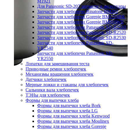
M1921
Для Panasonic SD-207 запчасти и аксессуары
Запчасти для хлебопечи Binatone BM202
Запчасти для хлебопечи Gorenje BM1210BK
Запчасти для хлебопечи Gorenje BM910WII
Запчасти для хлебопечи Panasonic SD-B2510
Запчасти для хлебопечи Panasonic SD-R2520
Запчасти для хлебопечи Panasonic SD-R2530
Запчасти для хлебопечи Panasonic SD-
YR2540
Запчасти для хлебопечи Panasonic SD-
YR2550
Лопатки для замешивания теста
Приводные ремни хлебопечек
Механизмы вращения хлебопечек
Датчики хлебопечек
Мерные ложки и стаканы для хлебопечек
Сальники вала хлебопечек
ТЭНы для хлебопечек
Формы для выпечки хлеба
Формы для выпечки хлеба Bork
Формы для выпечки хлеба LG
Формы для выпечки хлеба Kenwood
Формы для выпечки хлеба Moulinex
Формы для выпечки хлеба Gorenje