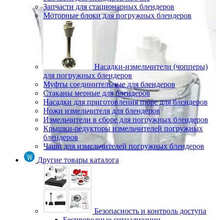
Запчасти для стационарных блендеров
Моторные блоки для погружных блендеров
Насадки-измельчители (чопперы)
для погружных блендеров
Муфты соединительные для блендеров
Стаканы мерные для блендеров
Насадки для приготовления пюре для блендеров
Ножи измельчителя для блендеров
Измельчители в сборе для погружных блендеров
Крышки-редукторы измельчителей погружных
блендеров
Чаши для измельчителей погружных блендеров
Другие товары каталога
Безопасность и контроль доступа
Беспроводные сигнализации