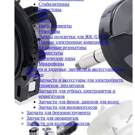
Стабилитроны
Варисторы
Реле
Диоды
Пьезо элементы
Резисторы
Лампы подсветки для ЖК (LCD)
Прочие электронные компоненты
Кварцевые резонаторы
Термостаты
Оптические пары
Микрофоны
Красота и здоровье, запчасти и аксессуары для
техники
Запчасти и аксессуары для электробритв,
тримеров, эпиляторов
Запчасти для зубных электрощеток и
ирригаторов
Запчасти для фенов, щипцов для волос
Запчасти для молокоотсосов
Запчати для бензоинструмента
Запчасти для овощерезок
Запчасти для водяных насосов