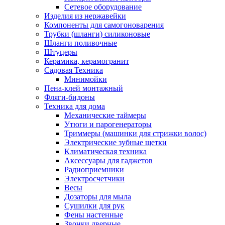
Сетевое оборудование
Изделия из нержавейки
Компоненты для самогоноварения
Трубки (шланги) силиконовые
Шланги поливочные
Штуцеры
Керамика, керамогранит
Садовая Техника
Минимойки
Пена-клей монтажный
Фляги-бидоны
Техника для дома
Механические таймеры
Утюги и парогенераторы
Триммеры (машинки для стрижки волос)
Электрические зубные щетки
Климатическая техника
Аксессуары для гаджетов
Радиоприемники
Электросчетчики
Весы
Дозаторы для мыла
Сушилки для рук
Фены настенные
Звонки дверные