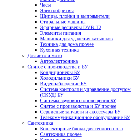
Часы
Электробритвы
Щипцы, плойки и выпрямители
Стиральные машины
Эфирные ресиверы DVB-T2
Элементы питания
Машинки для удаления катышков
Техника для дома прочее
Кухонная техника
Для авто и мото
Автоэлектроника
Снятое с производства и БУ
Кондиционеры БУ
Холодильники БУ
Видеонаблюдение БУ
Система контроля и управление доступом
(СКУД) БУ
Системы звукового оповещения БУ
Снятое с производства и БУ прочее
Сервисные запчасти и аксессуары БУ
Телекоммуникационное оборудование БУ
Сантехника
Коллекторные блоки для теплого пола
Сантехника прочее
Краны шаровые