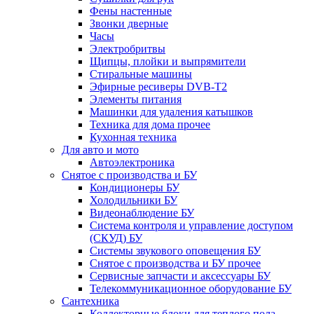
Фены настенные
Звонки дверные
Часы
Электробритвы
Щипцы, плойки и выпрямители
Стиральные машины
Эфирные ресиверы DVB-T2
Элементы питания
Машинки для удаления катышков
Техника для дома прочее
Кухонная техника
Для авто и мото
Автоэлектроника
Снятое с производства и БУ
Кондиционеры БУ
Холодильники БУ
Видеонаблюдение БУ
Система контроля и управление доступом
(СКУД) БУ
Системы звукового оповещения БУ
Снятое с производства и БУ прочее
Сервисные запчасти и аксессуары БУ
Телекоммуникационное оборудование БУ
Сантехника
Коллекторные блоки для теплого пола