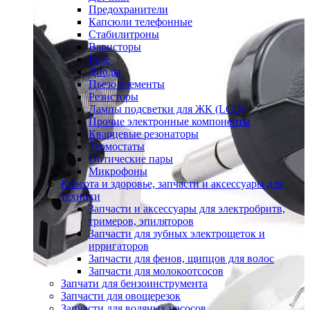
Предохранители
Капсюли телефонные
Стабилитроны
Варисторы
Реле
Диоды
Пьезо элементы
Резисторы
Лампы подсветки для ЖК (LCD)
Прочие электронные компоненты
Кварцевые резонаторы
Термостаты
Оптические пары
Микрофоны
Красота и здоровье, запчасти и аксессуары для
техники
Запчасти и аксессуары для электробритв,
тримеров, эпиляторов
Запчасти для зубных электрощеток и
ирригаторов
Запчасти для фенов, щипцов для волос
Запчасти для молокоотсосов
Запчати для бензоинструмента
Запчасти для овощерезок
Запчасти для водяных насосов