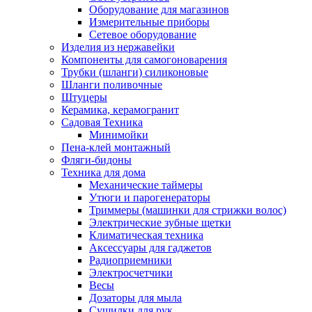
Оборудование для магазинов
Измерительные приборы
Сетевое оборудование
Изделия из нержавейки
Компоненты для самогоноварения
Трубки (шланги) силиконовые
Шланги поливочные
Штуцеры
Керамика, керамогранит
Садовая Техника
Минимойки
Пена-клей монтажный
Фляги-бидоны
Техника для дома
Механические таймеры
Утюги и парогенераторы
Триммеры (машинки для стрижки волос)
Электрические зубные щетки
Климатическая техника
Аксессуары для гаджетов
Радиоприемники
Электросчетчики
Весы
Дозаторы для мыла
Сушилки для рук