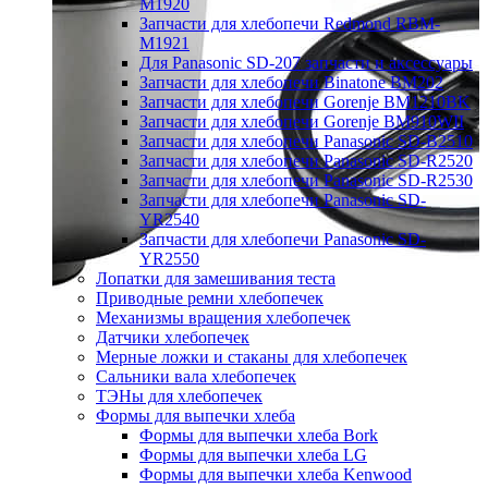
M1920
Запчасти для хлебопечи Redmond RBM-
M1921
Для Panasonic SD-207 запчасти и аксессуары
Запчасти для хлебопечи Binatone BM202
Запчасти для хлебопечи Gorenje BM1210BK
Запчасти для хлебопечи Gorenje BM910WII
Запчасти для хлебопечи Panasonic SD-B2510
Запчасти для хлебопечи Panasonic SD-R2520
Запчасти для хлебопечи Panasonic SD-R2530
Запчасти для хлебопечи Panasonic SD-
YR2540
Запчасти для хлебопечи Panasonic SD-
YR2550
Лопатки для замешивания теста
Приводные ремни хлебопечек
Механизмы вращения хлебопечек
Датчики хлебопечек
Мерные ложки и стаканы для хлебопечек
Сальники вала хлебопечек
ТЭНы для хлебопечек
Формы для выпечки хлеба
Формы для выпечки хлеба Bork
Формы для выпечки хлеба LG
Формы для выпечки хлеба Kenwood