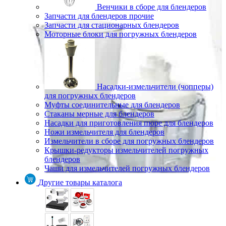
Венчики в сборе для блендеров
Запчасти для блендеров прочие
Запчасти для стационарных блендеров
Моторные блоки для погружных блендеров
Насадки-измельчители (чопперы)
для погружных блендеров
Муфты соединительные для блендеров
Стаканы мерные для блендеров
Насадки для приготовления пюре для блендеров
Ножи измельчителя для блендеров
Измельчители в сборе для погружных блендеров
Крышки-редукторы измельчителей погружных
блендеров
Чаши для измельчителей погружных блендеров
Другие товары каталога