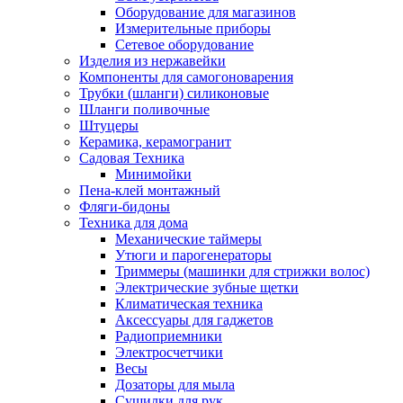
Оборудование для магазинов
Измерительные приборы
Сетевое оборудование
Изделия из нержавейки
Компоненты для самогоноварения
Трубки (шланги) силиконовые
Шланги поливочные
Штуцеры
Керамика, керамогранит
Садовая Техника
Минимойки
Пена-клей монтажный
Фляги-бидоны
Техника для дома
Механические таймеры
Утюги и парогенераторы
Триммеры (машинки для стрижки волос)
Электрические зубные щетки
Климатическая техника
Аксессуары для гаджетов
Радиоприемники
Электросчетчики
Весы
Дозаторы для мыла
Сушилки для рук