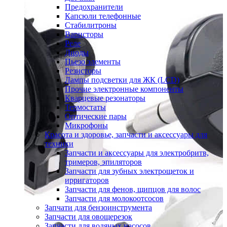
Предохранители
Капсюли телефонные
Стабилитроны
Варисторы
Реле
Диоды
Пьезо элементы
Резисторы
Лампы подсветки для ЖК (LCD)
Прочие электронные компоненты
Кварцевые резонаторы
Термостаты
Оптические пары
Микрофоны
Красота и здоровье, запчасти и аксессуары для
техники
Запчасти и аксессуары для электробритв,
тримеров, эпиляторов
Запчасти для зубных электрощеток и
ирригаторов
Запчасти для фенов, щипцов для волос
Запчасти для молокоотсосов
Запчати для бензоинструмента
Запчасти для овощерезок
Запчасти для водяных насосов