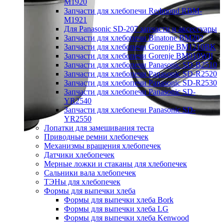
M1920
Запчасти для хлебопечи Redmond RBM-
M1921
Для Panasonic SD-207 запчасти и аксессуары
Запчасти для хлебопечи Binatone BM202
Запчасти для хлебопечи Gorenje BM1210BK
Запчасти для хлебопечи Gorenje BM910WII
Запчасти для хлебопечи Panasonic SD-B2510
Запчасти для хлебопечи Panasonic SD-R2520
Запчасти для хлебопечи Panasonic SD-R2530
Запчасти для хлебопечи Panasonic SD-
YR2540
Запчасти для хлебопечи Panasonic SD-
YR2550
Лопатки для замешивания теста
Приводные ремни хлебопечек
Механизмы вращения хлебопечек
Датчики хлебопечек
Мерные ложки и стаканы для хлебопечек
Сальники вала хлебопечек
ТЭНы для хлебопечек
Формы для выпечки хлеба
Формы для выпечки хлеба Bork
Формы для выпечки хлеба LG
Формы для выпечки хлеба Kenwood