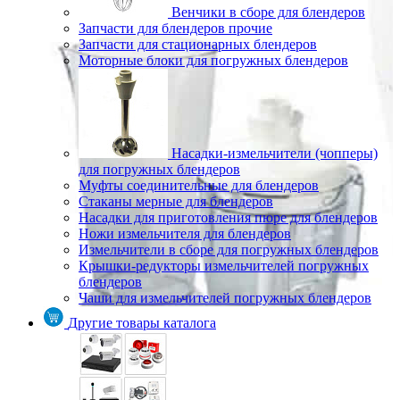
Венчики в сборе для блендеров
Запчасти для блендеров прочие
Запчасти для стационарных блендеров
Моторные блоки для погружных блендеров
Насадки-измельчители (чопперы)
для погружных блендеров
Муфты соединительные для блендеров
Стаканы мерные для блендеров
Насадки для приготовления пюре для блендеров
Ножи измельчителя для блендеров
Измельчители в сборе для погружных блендеров
Крышки-редукторы измельчителей погружных
блендеров
Чаши для измельчителей погружных блендеров
Другие товары каталога