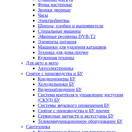
Фены настенные
Звонки дверные
Часы
Электробритвы
Щипцы, плойки и выпрямители
Стиральные машины
Эфирные ресиверы DVB-T2
Элементы питания
Машинки для удаления катышков
Техника для дома прочее
Кухонная техника
Для авто и мото
Автоэлектроника
Снятое с производства и БУ
Кондиционеры БУ
Холодильники БУ
Видеонаблюдение БУ
Система контроля и управление доступом
(СКУД) БУ
Системы звукового оповещения БУ
Снятое с производства и БУ прочее
Сервисные запчасти и аксессуары БУ
Телекоммуникационное оборудование БУ
Сантехника
Коллекторные блоки для теплого пола