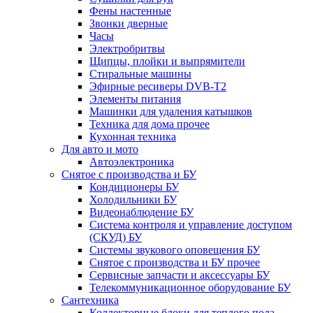
Фены настенные
Звонки дверные
Часы
Электробритвы
Щипцы, плойки и выпрямители
Стиральные машины
Эфирные ресиверы DVB-T2
Элементы питания
Машинки для удаления катышков
Техника для дома прочее
Кухонная техника
Для авто и мото
Автоэлектроника
Снятое с производства и БУ
Кондиционеры БУ
Холодильники БУ
Видеонаблюдение БУ
Система контроля и управление доступом
(СКУД) БУ
Системы звукового оповещения БУ
Снятое с производства и БУ прочее
Сервисные запчасти и аксессуары БУ
Телекоммуникационное оборудование БУ
Сантехника
Коллекторные блоки для теплого пола