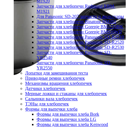
M1920
Запчасти для хлебопечи Redmond RBM-
M1921
Для Panasonic SD-207 запчасти и аксессуары
Запчасти для хлебопечи Binatone BM202
Запчасти для хлебопечи Gorenje BM1210BK
Запчасти для хлебопечи Gorenje BM910WII
Запчасти для хлебопечи Panasonic SD-B2510
Запчасти для хлебопечи Panasonic SD-R2520
Запчасти для хлебопечи Panasonic SD-R2530
Запчасти для хлебопечи Panasonic SD-
YR2540
Запчасти для хлебопечи Panasonic SD-
YR2550
Лопатки для замешивания теста
Приводные ремни хлебопечек
Механизмы вращения хлебопечек
Датчики хлебопечек
Мерные ложки и стаканы для хлебопечек
Сальники вала хлебопечек
ТЭНы для хлебопечек
Формы для выпечки хлеба
Формы для выпечки хлеба Bork
Формы для выпечки хлеба LG
Формы для выпечки хлеба Kenwood