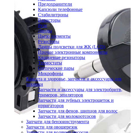
Предохранители
Капсюли телефонные
Стабилитроны
Варисторы
Реле
Диоды
Пьезо элементы
Резисторы
Лампы подсветки для ЖК (LCD)
Прочие электронные компоненты
Кварцевые резонаторы
Термостаты
Оптические пары
Микрофоны
Красота и здоровье, запчасти и аксессуары для
техники
Запчасти и аксессуары для электробритв,
тримеров, эпиляторов
Запчасти для зубных электрощеток и
ирригаторов
Запчасти для фенов, щипцов для волос
Запчасти для молокоотсосов
Запчати для бензоинструмента
Запчасти для овощерезок
Запчасти для водяных насосов