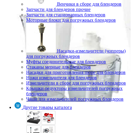
Венчики в сборе для блендеров
Запчасти для блендеров прочие
Запчасти для стационарных блендеров
Моторные блоки для погружных блендеров
Насадки-измельчители (чопперы)
для погружных блендеров
Муфты соединительные для блендеров
Стаканы мерные для блендеров
Насадки для приготовления пюре для блендеров
Ножи измельчителя для блендеров
Измельчители в сборе для погружных блендеров
Крышки-редукторы измельчителей погружных
блендеров
Чаши для измельчителей погружных блендеров
Другие товары каталога