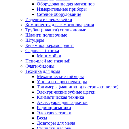
Оборудование для магазинов
Измерительные приборы
Сетевое оборудование
Изделия из нержавейки
Компоненты для самогоноварения
Трубки (шланги) силиконовые
Шланги поливочные
Штуцеры
Керамика, керамогранит
Садовая Техника
Минимойки
Пена-клей монтажный
Фляги-бидоны
Техника для дома
Механические таймеры
Утюги и парогенераторы
Триммеры (машинки для стрижки волос)
Электрические зубные щетки
Климатическая техника
Аксессуары для гаджетов
Радиоприемники
Электросчетчики
Весы
Дозаторы для мыла
Сушилки для рук