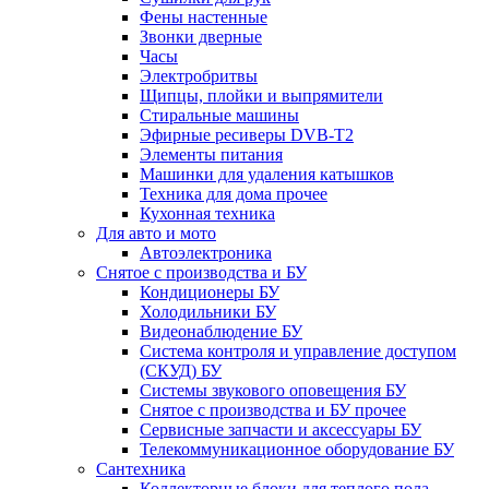
Фены настенные
Звонки дверные
Часы
Электробритвы
Щипцы, плойки и выпрямители
Стиральные машины
Эфирные ресиверы DVB-T2
Элементы питания
Машинки для удаления катышков
Техника для дома прочее
Кухонная техника
Для авто и мото
Автоэлектроника
Снятое с производства и БУ
Кондиционеры БУ
Холодильники БУ
Видеонаблюдение БУ
Система контроля и управление доступом
(СКУД) БУ
Системы звукового оповещения БУ
Снятое с производства и БУ прочее
Сервисные запчасти и аксессуары БУ
Телекоммуникационное оборудование БУ
Сантехника
Коллекторные блоки для теплого пола