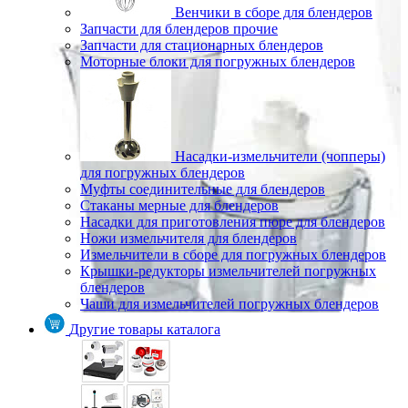
Венчики в сборе для блендеров
Запчасти для блендеров прочие
Запчасти для стационарных блендеров
Моторные блоки для погружных блендеров
Насадки-измельчители (чопперы)
для погружных блендеров
Муфты соединительные для блендеров
Стаканы мерные для блендеров
Насадки для приготовления пюре для блендеров
Ножи измельчителя для блендеров
Измельчители в сборе для погружных блендеров
Крышки-редукторы измельчителей погружных
блендеров
Чаши для измельчителей погружных блендеров
Другие товары каталога