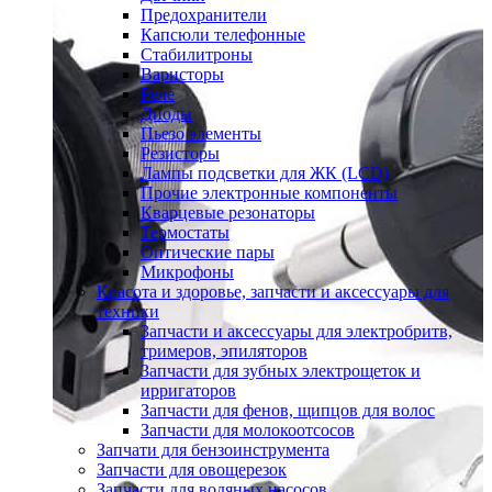
Предохранители
Капсюли телефонные
Стабилитроны
Варисторы
Реле
Диоды
Пьезо элементы
Резисторы
Лампы подсветки для ЖК (LCD)
Прочие электронные компоненты
Кварцевые резонаторы
Термостаты
Оптические пары
Микрофоны
Красота и здоровье, запчасти и аксессуары для
техники
Запчасти и аксессуары для электробритв,
тримеров, эпиляторов
Запчасти для зубных электрощеток и
ирригаторов
Запчасти для фенов, щипцов для волос
Запчасти для молокоотсосов
Запчати для бензоинструмента
Запчасти для овощерезок
Запчасти для водяных насосов