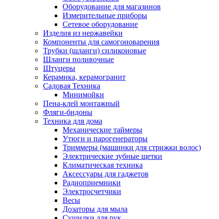
Оборудование для магазинов
Измерительные приборы
Сетевое оборудование
Изделия из нержавейки
Компоненты для самогоноварения
Трубки (шланги) силиконовые
Шланги поливочные
Штуцеры
Керамика, керамогранит
Садовая Техника
Минимойки
Пена-клей монтажный
Фляги-бидоны
Техника для дома
Механические таймеры
Утюги и парогенераторы
Триммеры (машинки для стрижки волос)
Электрические зубные щетки
Климатическая техника
Аксессуары для гаджетов
Радиоприемники
Электросчетчики
Весы
Дозаторы для мыла
Сушилки для рук