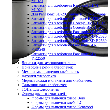
M1920
Запчасти для хлебопечи Redmond RBM-
M1921
Для Panasonic SD-207 запчасти и аксессуары
Запчасти для хлебопечи Binatone BM202
Запчасти для хлебопечи Gorenje BM1210BK
Запчасти для хлебопечи Gorenje BM910WII
Запчасти для хлебопечи Panasonic SD-B2510
Запчасти для хлебопечи Panasonic SD-R2520
Запчасти для хлебопечи Panasonic SD-R2530
Запчасти для хлебопечи Panasonic SD-
YR2540
Запчасти для хлебопечи Panasonic SD-
YR2550
Лопатки для замешивания теста
Приводные ремни хлебопечек
Механизмы вращения хлебопечек
Датчики хлебопечек
Мерные ложки и стаканы для хлебопечек
Сальники вала хлебопечек
ТЭНы для хлебопечек
Формы для выпечки хлеба
Формы для выпечки хлеба Bork
Формы для выпечки хлеба LG
Формы для выпечки хлеба Kenwood