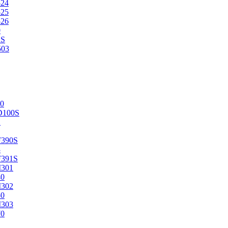
524
525
526
0
2S
503
0
D100S
2
F390S
3
F391S
M301
40
M302
50
M303
70