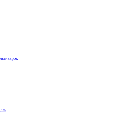
льтиварок
рок