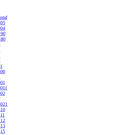
mond
505
504
190
180
0
5
1
5
1
500
3
501
011
502
9
5021
510
11
512
513
515