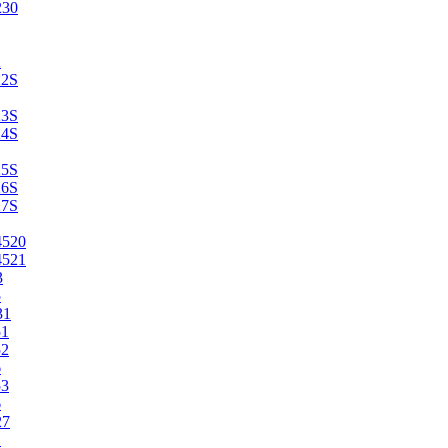
230
2
22S
23S
24S
25S
26S
27S
4520
4521
3
5
31
51
52
6
53
6
27
1