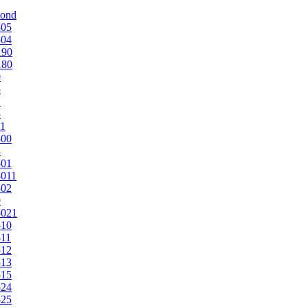
mond
505
504
190
180
0
5
1
5
1
500
3
501
011
502
9
5021
510
11
512
513
515
524
525