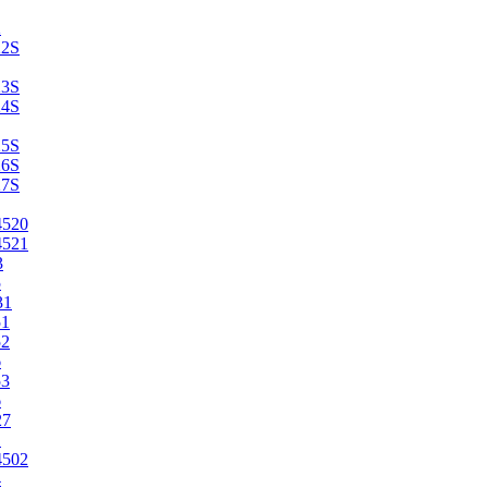
2
22S
23S
24S
25S
26S
27S
4520
4521
3
5
31
51
52
6
53
6
27
1
4502
4