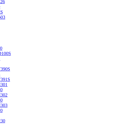
526
0
2S
503
0
D100S
2
F390S
3
F391S
M301
40
M302
50
M303
70
230