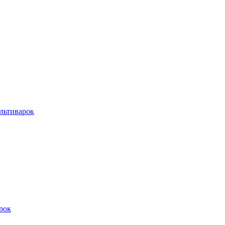
льтиварок
рок