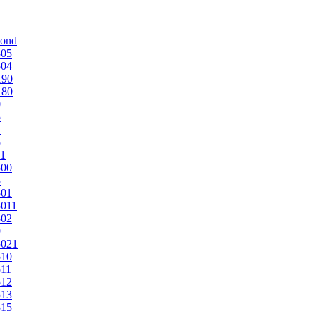
mond
505
504
190
180
0
5
1
5
1
500
3
501
011
502
9
5021
510
11
512
513
515