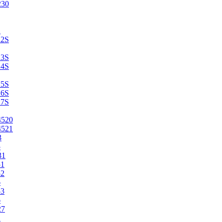
230
2
22S
23S
24S
25S
26S
27S
4520
4521
3
5
31
51
52
6
53
6
27
1