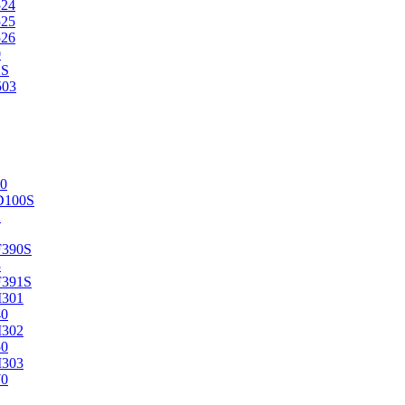
524
525
526
0
2S
503
0
D100S
2
F390S
3
F391S
M301
40
M302
50
M303
70