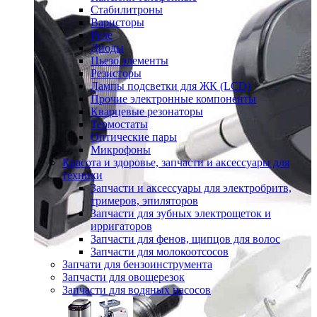
Стабилитроны
Варисторы
Реле
Диоды
Пьезо элементы
Резисторы
Лампы подсветки для ЖК (LCD)
Прочие электронные компоненты
Кварцевые резонаторы
Термостаты
Оптические пары
Микрофоны
Красота и здоровье, запчасти и аксессуары для
техники
Запчасти и аксессуары для электробритв,
тримеров, эпиляторов
Запчасти для зубных электрощеток и
ирригаторов
Запчасти для фенов, щипцов для волос
Запчасти для молокоотсосов
Запчати для бензоинструмента
Запчасти для овощерезок
Запчасти для водяных насосов