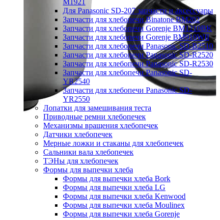
M1921
Для Panasonic SD-207 запчасти и аксессуары
Запчасти для хлебопечи Binatone BM202
Запчасти для хлебопечи Gorenje BM1210BK
Запчасти для хлебопечи Gorenje BM910WII
Запчасти для хлебопечи Panasonic SD-B2510
Запчасти для хлебопечи Panasonic SD-R2520
Запчасти для хлебопечи Panasonic SD-R2530
Запчасти для хлебопечи Panasonic SD-
YR2540
Запчасти для хлебопечи Panasonic SD-
YR2550
Лопатки для замешивания теста
Приводные ремни хлебопечек
Механизмы вращения хлебопечек
Датчики хлебопечек
Мерные ложки и стаканы для хлебопечек
Сальники вала хлебопечек
ТЭНы для хлебопечек
Формы для выпечки хлеба
Формы для выпечки хлеба Bork
Формы для выпечки хлеба LG
Формы для выпечки хлеба Kenwood
Формы для выпечки хлеба Moulinex
Формы для выпечки хлеба Gorenje