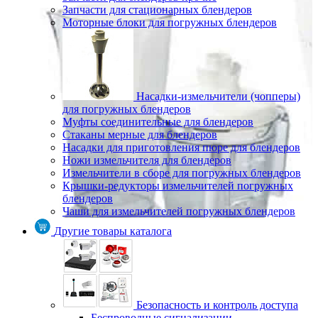
Запчасти для стационарных блендеров
Моторные блоки для погружных блендеров
Насадки-измельчители (чопперы)
для погружных блендеров
Муфты соединительные для блендеров
Стаканы мерные для блендеров
Насадки для приготовления пюре для блендеров
Ножи измельчителя для блендеров
Измельчители в сборе для погружных блендеров
Крышки-редукторы измельчителей погружных
блендеров
Чаши для измельчителей погружных блендеров
Другие товары каталога
Безопасность и контроль доступа
Беспроводные сигнализации