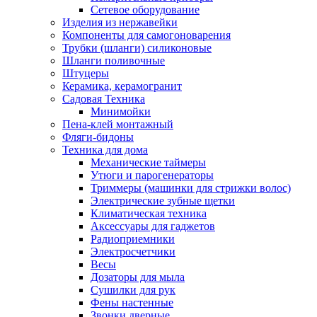
Сетевое оборудование
Изделия из нержавейки
Компоненты для самогоноварения
Трубки (шланги) силиконовые
Шланги поливочные
Штуцеры
Керамика, керамогранит
Садовая Техника
Минимойки
Пена-клей монтажный
Фляги-бидоны
Техника для дома
Механические таймеры
Утюги и парогенераторы
Триммеры (машинки для стрижки волос)
Электрические зубные щетки
Климатическая техника
Аксессуары для гаджетов
Радиоприемники
Электросчетчики
Весы
Дозаторы для мыла
Сушилки для рук
Фены настенные
Звонки дверные