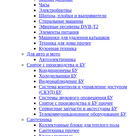
Часы
Электробритвы
Щипцы, плойки и выпрямители
Стиральные машины
Эфирные ресиверы DVB-T2
Элементы питания
Машинки для удаления катышков
Техника для дома прочее
Кухонная техника
Для авто и мото
Автоэлектроника
Снятое с производства и БУ
Кондиционеры БУ
Холодильники БУ
Видеонаблюдение БУ
Система контроля и управление доступом
(СКУД) БУ
Системы звукового оповещения БУ
Снятое с производства и БУ прочее
Сервисные запчасти и аксессуары БУ
Телекоммуникационное оборудование БУ
Сантехника
Коллекторные блоки для теплого пола
Сантехника прочее
Краны шаровые