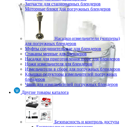
Запчасти для стационарных блендеров
Моторные блоки для погружных блендеров
Насадки-измельчители (чопперы)
для погружных блендеров
Муфты соединительные для блендеров
Стаканы мерные для блендеров
Насадки для приготовления пюре для блендеров
Ножи измельчителя для блендеров
Измельчители в сборе для погружных блендеров
Крышки-редукторы измельчителей погружных
блендеров
Чаши для измельчителей погружных блендеров
Другие товары каталога
Безопасность и контроль доступа
Беспроводные сигнализации