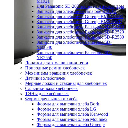
M1921
Для Panasonic SD-207 запчасти и аксессуары
Запчасти для хлебопечи Binatone BM202
Запчасти для хлебопечи Gorenje BM1210BK
Запчасти для хлебопечи Gorenje BM910WII
Запчасти для хлебопечи Panasonic SD-B2510
Запчасти для хлебопечи Panasonic SD-R2520
Запчасти для хлебопечи Panasonic SD-R2530
Запчасти для хлебопечи Panasonic SD-
YR2540
Запчасти для хлебопечи Panasonic SD-
YR2550
Лопатки для замешивания теста
Приводные ремни хлебопечек
Механизмы вращения хлебопечек
Датчики хлебопечек
Мерные ложки и стаканы для хлебопечек
Сальники вала хлебопечек
ТЭНы для хлебопечек
Формы для выпечки хлеба
Формы для выпечки хлеба Bork
Формы для выпечки хлеба LG
Формы для выпечки хлеба Kenwood
Формы для выпечки хлеба Moulinex
Формы для выпечки хлеба Gorenje