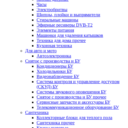
Часы
Электробритвы
Щипцы, плойки и выпрямители
Стиральные машины
Эфирные ресиверы DVB-T2
Элементы питания
Машинки для удаления катышков
Техника для дома прочее
Кухонная техника
Для авто и мото
Автоэлектроника
Снятое с производства и БУ
Кондиционеры БУ
Холодильники БУ
Видеонаблюдение БУ
Система контроля и управление доступом
(СКУД) БУ
Системы звукового оповещения БУ
Снятое с производства и БУ прочее
Сервисные запчасти и аксессуары БУ
Телекоммуникационное оборудование БУ
Сантехника
Коллекторные блоки для теплого пола
Сантехника прочее
Краны шаровые