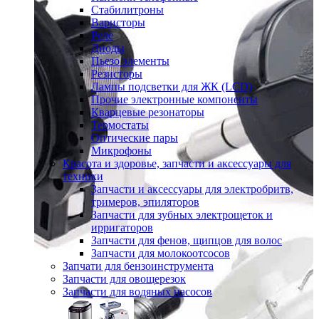
Стабилитроны
Варисторы
Реле
Диоды
Пьезо элементы
Резисторы
Лампы подсветки для ЖК (LCD)
Прочие электронные компоненты
Кварцевые резонаторы
Термостаты
Оптические пары
Микрофоны
Красота и здоровье, запчасти и аксессуары для
техники
Запчасти и аксессуары для электробритв,
тримеров, эпиляторов
Запчасти для зубных электрощеток и
ирригаторов
Запчасти для фенов, щипцов для волос
Запчасти для молокоотсосов
Запчати для бензоинструмента
Запчасти для овощерезок
Запчасти для водяных насосов