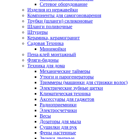
Сетевое оборудование
Изделия из нержавейки
Компоненты для самогоноварения
Трубки (шланги) силиконовые
Шланги поливочные
Штуцеры
Керамика, керамогранит
Садовая Техника
Минимойки
Пена-клей монтажный
Фляги-бидоны
Техника для дома
Механические таймеры
Утюги и парогенераторы
Триммеры (машинки для стрижки волос)
Электрические зубные щетки
Климатическая техника
Аксессуары для гаджетов
Радиоприемники
Электросчетчики
Весы
Дозаторы для мыла
Сушилки для рук
Фены настенные
Звонки дверные