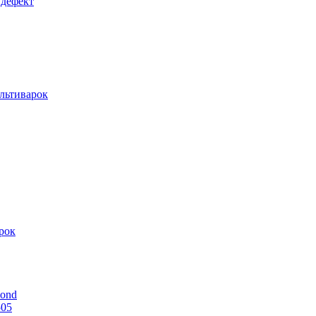
 дефект
льтиварок
рок
mond
505