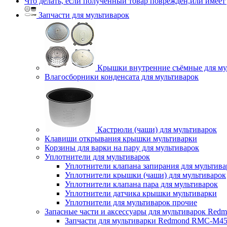
Что делать, если полученный товар поврежден,или имеет
Запчасти для мультиварок
Крышки внутренние съёмные для му
Влагосборники конденсата для мультиварок
Кастрюли (чаши) для мультиварок
Клавиши открывания крышки мультиварки
Корзины для варки на пару для мультиварок
Уплотнители для мультиварок
Уплотнители клапана запирания для мультива
Уплотнители крышки (чаши) для мультиварок
Уплотнители клапана пара для мультиварок
Уплотнители датчика крышки мультиварки
Уплотнители для мультиварок прочие
Запасные части и аксессуары для мультиварок Red
Запчасти для мультиварки Redmond RMC-M4