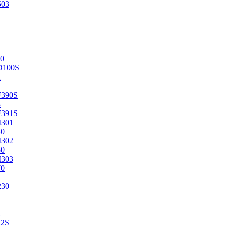
503
0
D100S
2
F390S
3
F391S
M301
40
M302
50
M303
70
230
2
22S